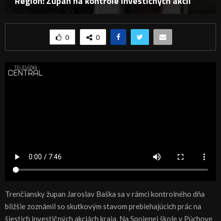
Región: Župan na kontrole investičných akcií
0
0
Trenčiansky župan Jaroslav Baška sa v rámci kontrolného dňa
bližšie zoznámil so skutkovým stavom prebiehajúcich prác na
šiestich investičných akciách kraja. Na Spojenej škole v Púchove