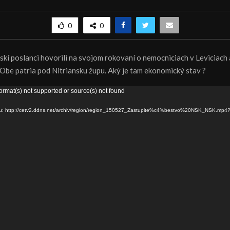
0
0
jskí poslanci hovorili na svojom rokovaní o nemocniciach v Leviciach 
Obe patria pod Nitriansku župu. Aký je tam ekonomický stav ?
ormat(s) not supported or source(s) not found
ru: http://cetv2.ddns.net/archiv/region/region_150527_Zastupite%c4%bestvo%20NSK_NSK.mp4