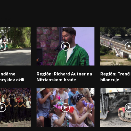
PEVKY
endárne
Región: Richard Autner na
Región: Trenči
cyklov ožili
Nitrianskom hrade
bilancuje