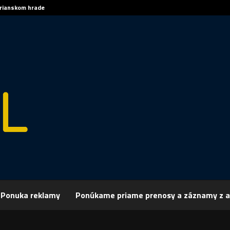
trianskom hrade
Sp
Ponuka reklamy
Ponúkame priame prenosy a záznamy z a
rchív
Publicistika
REGIÓN: Zastupiteľstvo NSK
: Zastupiteľstvo NSK