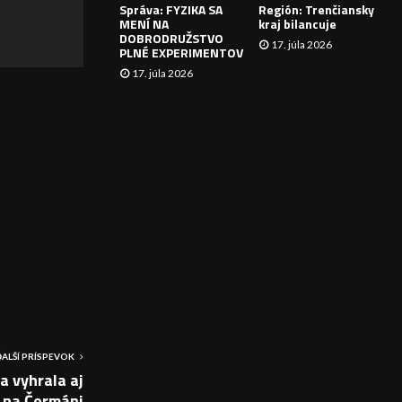
Správa: FYZIKA SA
Región: Trenčiansky
I
MENÍ NA
kraj bilancuje
DOBRODRUŽSTVO
17. júla 2026
E
PLNÉ EXPERIMENTOV
17. júla 2026
ĎALŠÍ PRÍSPEVOK
 vyhrala aj
na Čermáni