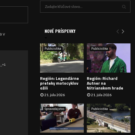
H
ľ
a
V
d
a
NOVÉ PRÍSPEVKY
Y
a v
n
i
H
e
Publicistika
Publicistika
:
Ľ
?_=1
A
Región: Legendárne
Región: Richard
D
preteky motocyklov
Autner na
ožili
Nitrianskom hrade
Á
21. júla 2026
21. júla 2026
V
Spravodajstvo
Publicistika
A
N