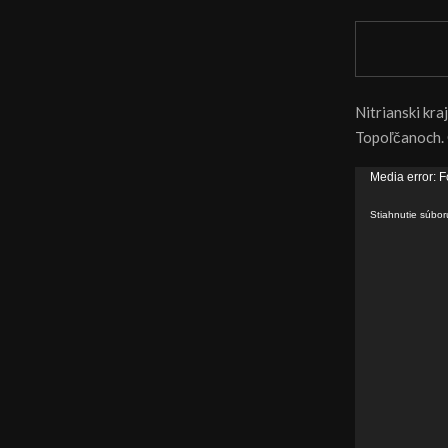
Nitrianski kra
Topoľčanoch. 
V
Media error: F
i
Stiahnutie súbo
d
e
o
p
r
e
h
r
á