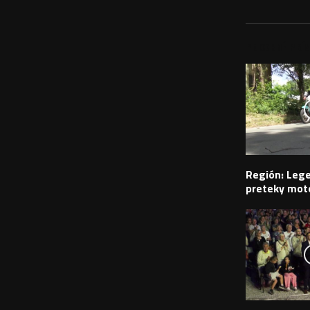
PODOBNÉ PRÍS
Región: Leg
preteky moto