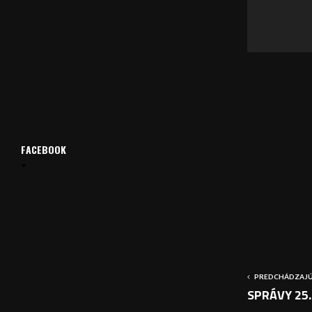
v
a
č
FACEBOOK
PREDCHÁDZAJÚ
SPRÁVY 25.