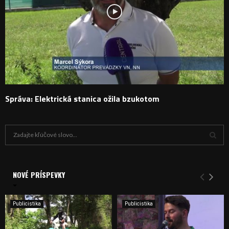
Správa: Elektrická stanica ožila bzukotom
H
ľ
a
V
d
a
NOVÉ PRÍSPEVKY
Y
n
i
H
e
Publicistika
Publicistika
:
Ľ