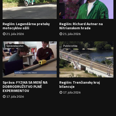
A
D
Región: Legendárne preteky
Región: Richard Autner na
Á
motocyklov ožili
Nitrianskom hrade
21. júla 2026
21. júla 2026
V
A
Spravodajstvo
Publicistika
N
I
E
Správa: FYZIKA SA MENÍ NA
Región: Trenčiansky kraj
DOBRODRUŽSTVO PLNÉ
bilancuje
EXPERIMENTOV
17. júla 2026
17. júla 2026