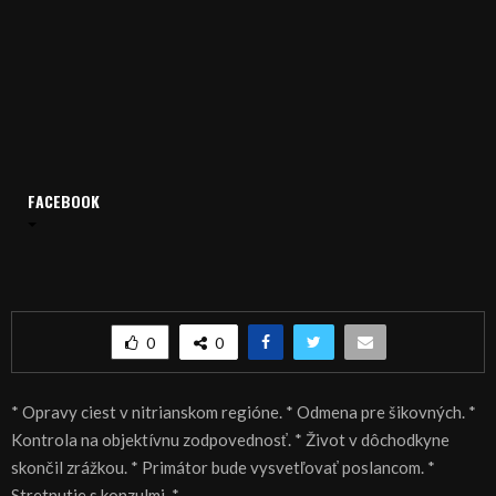
FACEBOOK
Domov
Archív
Spravodajstvo
SPRÁVY 25.05.2015
SPRÁVY 25.05.2015
0
0
* Opravy ciest v nitrianskom regióne. * Odmena pre šikovných. *
Kontrola na objektívnu zodpovednosť. * Život v dôchodkyne
skončil zrážkou. * Primátor bude vysvetľovať poslancom. *
Stretnutie s konzulmi. *