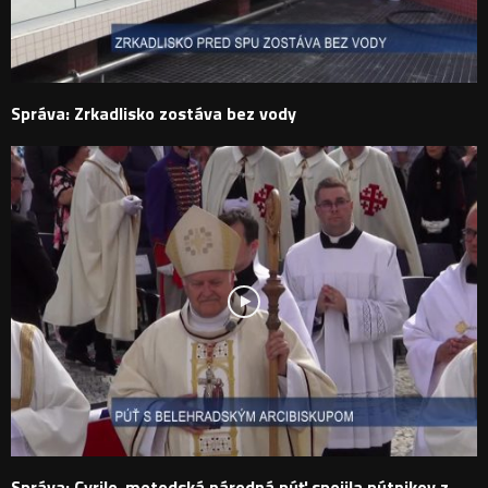
Správa: Zrkadlisko zostáva bez vody
Správa: Cyrilo-metodská národná púť spojila pútnikov z