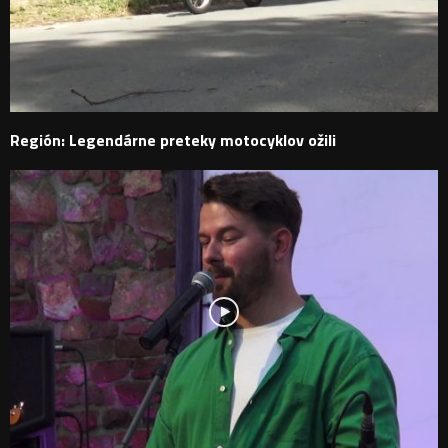
Región: Legendárne preteky motocyklov ožili