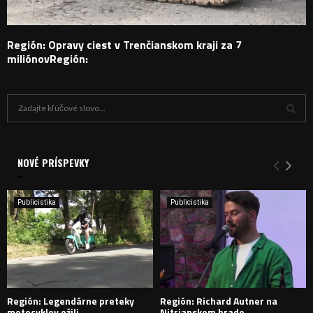
Región: Opravy ciest v Trenčianskom kraji za 7
miliónovRegión:
H
ľ
a
V
d
a
NOVÉ PRÍSPEVKY
Y
n
i
H
e
Publicistika
Publicistika
:
Ľ
A
D
Región: Legendárne preteky
Región: Richard Autner na
Á
motocyklov ožili
Nitrianskom hrade