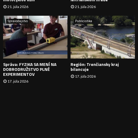
21. júla 2026
21. júla 2026
V
A
Spravodajstvo
Publicistika
N
I
E
Správa: FYZIKA SA MENÍ NA
Región: Trenčiansky kraj
DOBRODRUŽSTVO PLNÉ
bilancuje
EXPERIMENTOV
17. júla 2026
17. júla 2026