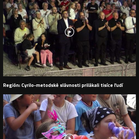
Región: Cyrilo-metodské slávnosti prilákali tisíce ľudí