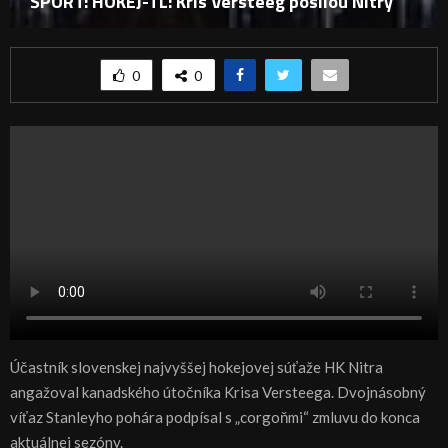
ŠPORT: HOKEJ-TL: Kris Versteeg posilou Nitry
0
0
Účastník slovenskej najvyššej hokejovej súťaže HK Nitra
angažoval kanadského útočníka Krisa Versteega. Dvojnásobný
víťaz Stanleyho pohára podpísal s „corgoňmi“ zmluvu do konca
aktuálnej sezóny.