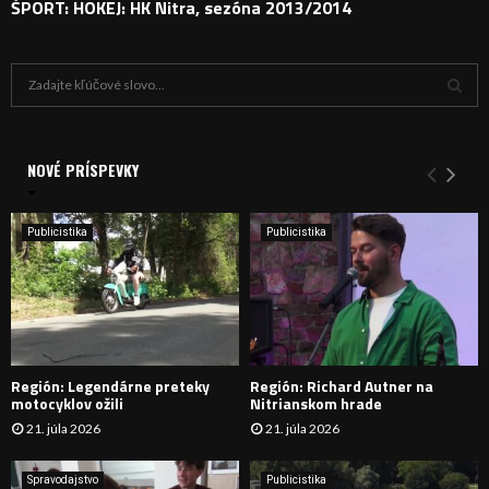
ŠPORT: HOKEJ: HK Nitra, sezóna 2013/2014
H
ľ
a
V
d
a
NOVÉ PRÍSPEVKY
Y
n
i
H
e
Publicistika
Publicistika
:
Ľ
A
D
Región: Legendárne preteky
Región: Richard Autner na
Á
motocyklov ožili
Nitrianskom hrade
21. júla 2026
21. júla 2026
V
A
Spravodajstvo
Publicistika