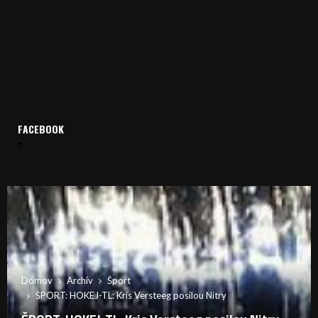
FACEBOOK
Domov
Archív
Šport
ŠPORT: HOKEJ-TL: Kris Versteeg posilou Nitry