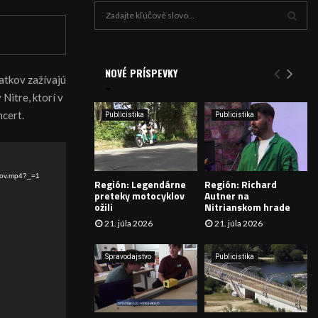
H
ľ
a
V
d
a
NOVÉ PRÍSPEVKY
Y
iatkov zažívajú
n
Nitre, ktorí v
i
H
e
ncert.
Publicistika
Publicistika
:
Ľ
A
tov.mp4?_=1
Región: Legendárne
Región: Richard
D
preteky motocyklov
Autner na
ožili
Nitrianskom hrade
Á
21. júla 2026
21. júla 2026
V
Spravodajstvo
Publicistika
A
N