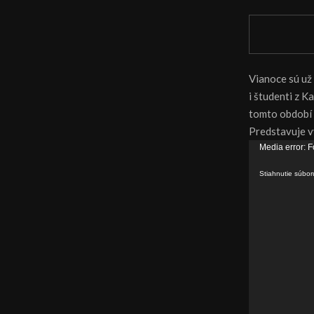
Vianoce sú už 
i študenti z K
tomto období 
Predstavuje v
V
Media error: F
i
Stiahnutie súbo
d
e
o
p
r
e
h
r