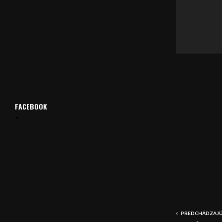
á
v
a
č
FACEBOOK
PREDCHÁDZAJÚ