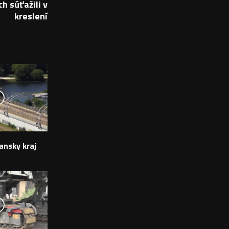
h súťažili v
kreslení
ansky kraj