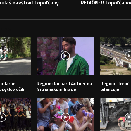
uláš navštívil Topoľčany
REGIÓN: V Topoľčanoc
PEVKY
endárne
Región: Richard Autner na
Región: Trenči
cyklov ožili
Nitrianskom hrade
bilancuje