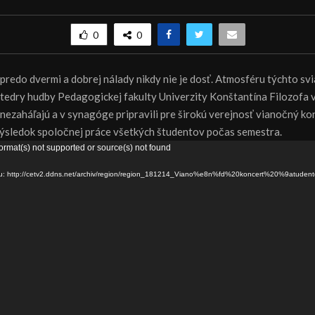
0
0
predo dvermi a dobrej nálady nikdy nie je dosť. Atmosféru týchto sv
atedry hudby Pedagogickej fakulty Univerzity Konštantína Filozofa v 
nezaháľajú a v synagóge pripravili pre širokú verejnosť vianočný ko
ýsledok spoločnej práce všetkých študentov počas semestra.
ormat(s) not supported or source(s) not found
ru: http://cetv2.ddns.net/archiv/region/region_181214_Viano%e8n%fd%20koncert%20%9atuden