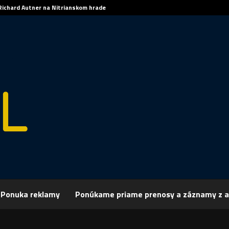
Richard Autner na Nitrianskom hrade
Ponuka reklamy
Ponúkame priame prenosy a záznamy z a
rchív
Publicistika
REGIÓN: Vianočný koncert študentov
: Vianočný koncert študentov