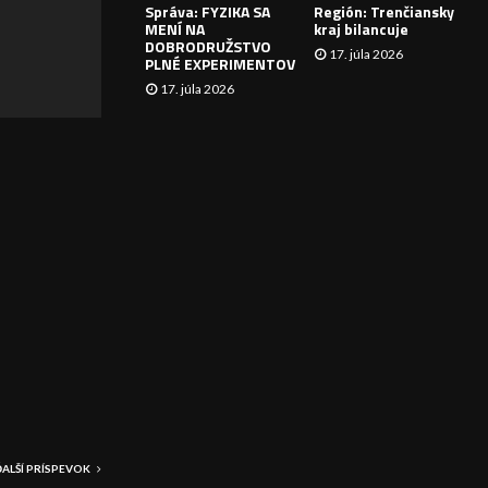
Správa: FYZIKA SA
Región: Trenčiansky
I
MENÍ NA
kraj bilancuje
DOBRODRUŽSTVO
17. júla 2026
E
PLNÉ EXPERIMENTOV
17. júla 2026
ĎALŠÍ PRÍSPEVOK