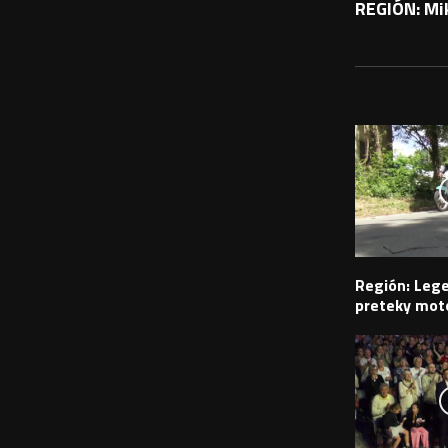
REGIÓN: Mik
PODOBNÉ PRÍS
Región: Leg
preteky moto