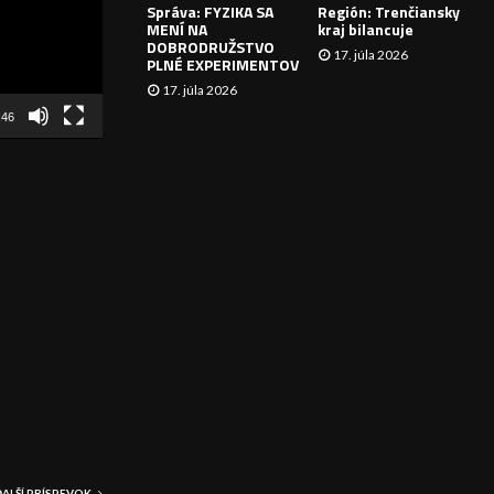
Správa: FYZIKA SA
Región: Trenčiansky
I
MENÍ NA
kraj bilancuje
DOBRODRUŽSTVO
17. júla 2026
E
PLNÉ EXPERIMENTOV
17. júla 2026
:46
ĎALŠÍ PRÍSPEVOK