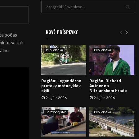
H
ľ
a
V
d
a
NOVÉ PRÍSPEVKY
Y
sta počas
n
minút sa tak
i
H
e
nálnu
Publicistika
Publicistika
:
Ľ
A
Región: Legendárne
Región: Richard
D
preteky motocyklov
Autner na
ožili
Nitrianskom hrade
Á
21. júla 2026
21. júla 2026
V
Spravodajstvo
Publicistika
A
N