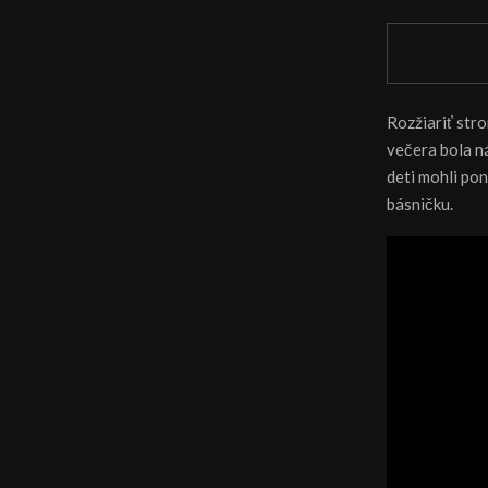
Rozžiariť stro
večera bola ná
deti mohli pon
básničku.
V
i
d
e
o
p
r
e
h