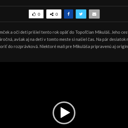
0
0
mček a oči detí prišiel tento rok opäť do Topoľčian Mikuláš. Jeho ce
ročná, avšak aj na deti v tomto meste si našiel čas. Na pár desiatok 
oriť do rozprávková. Niektoré mali pre Mikuláša pripravenú aj origi