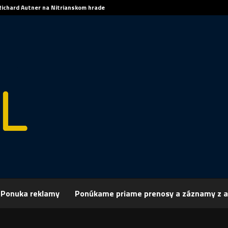
Richard Autner na Nitrianskom hrade
Ponuka reklamy
Ponúkame priame prenosy a záznamy z a
rchív
Publicistika
REGIÓN: Mikuláš navštívil Topoľčany
: Mikuláš navštívil Topoľčany