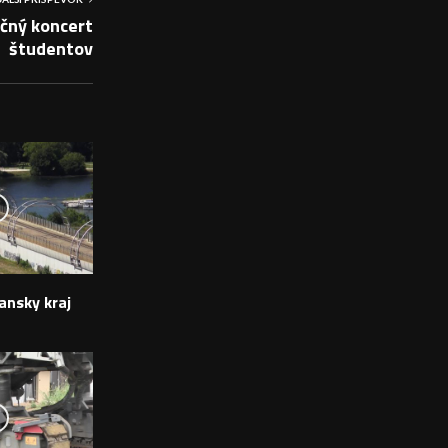
čný koncert
študentov
ansky kraj