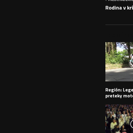
Rodina v kr
PODOBNÉ PRÍS
Región: Leg
preteky moto