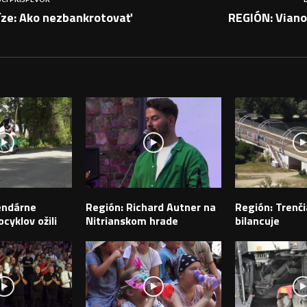
íze: Ako nezbankrotovať
REGIÓN: Viano
PEVKY
endárne
Región: Richard Autner na
Región: Trenči
cyklov ožili
Nitrianskom hrade
bilancuje