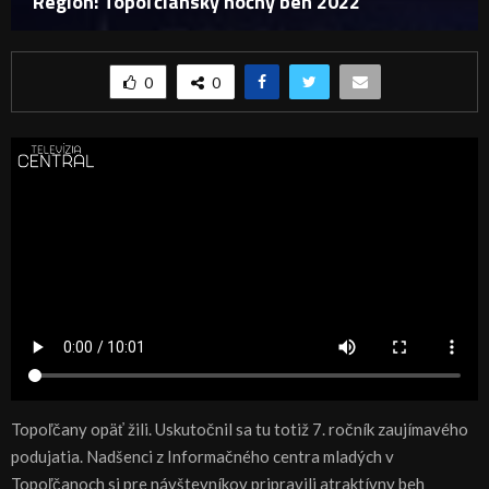
Región: Topoľčiansky nočný beh 2022
0
0
Topoľčany opäť žili. Uskutočnil sa tu totiž 7. ročník zaujímavého
podujatia. Nadšenci z Informačného centra mladých v
Topoľčanoch si pre návštevníkov pripravili atraktívny beh