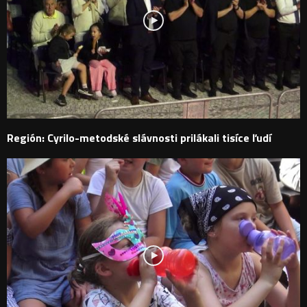
Región: Cyrilo-metodské slávnosti prilákali tisíce ľudí