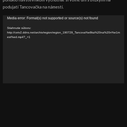
podujatí Tancovačka na námestí.
V
Media error: Format(s) not supported or source(s) not found
i
Stiahnutie súboru:
d
http://cetv2.ddns.net/archiv/region/region_190729_Tancova%e8ka%20na%20n%e1m
est%ed.mp4?_=1
e
o
p
r
e
h
r
á
v
a
č