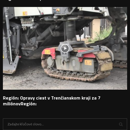
Región: Opravy ciest v Trenčianskom kraji za 7
miliónovRegión:
H
ľ