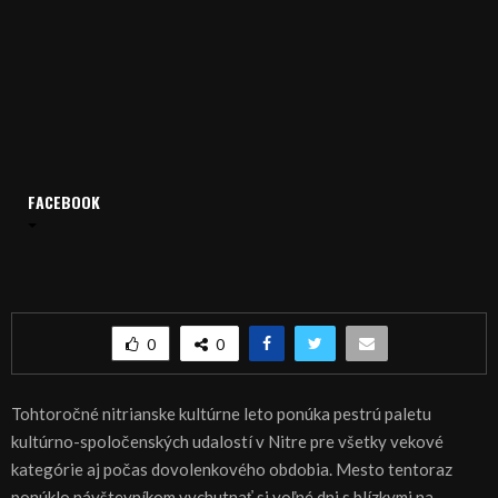
FACEBOOK
Domov
Archív
Publicistika
REGIÓN: Tancovačka na námestí
REGIÓN: Tancovačka na námestí
0
0
Tohtoročné nitrianske kultúrne leto ponúka pestrú paletu
kultúrno-spoločenských udalostí v Nitre pre všetky vekové
kategórie aj počas dovolenkového obdobia. Mesto tentoraz
ponúklo návštevníkom vychutnať si voľné dni s blízkymi na