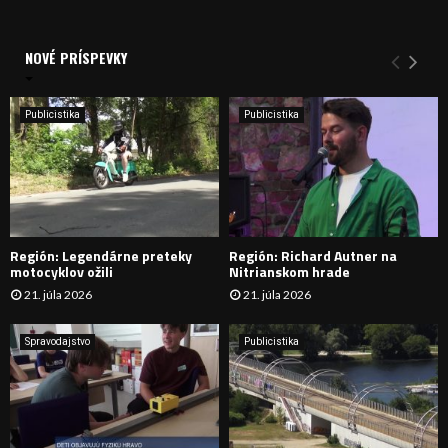
a
V
d
a
NOVÉ PRÍSPEVKY
Y
n
i
H
e
Publicistika
Publicistika
:
Ľ
A
D
Región: Legendárne preteky
Región: Richard Autner na
Á
motocyklov ožili
Nitrianskom hrade
21. júla 2026
21. júla 2026
V
A
Spravodajstvo
Publicistika
N
I