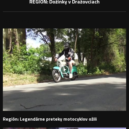
REGIÓN: Dožinky v Dražovciach
PODOBNÉ PRÍSPEVKY
Región: Legendárne preteky motocyklov ožili