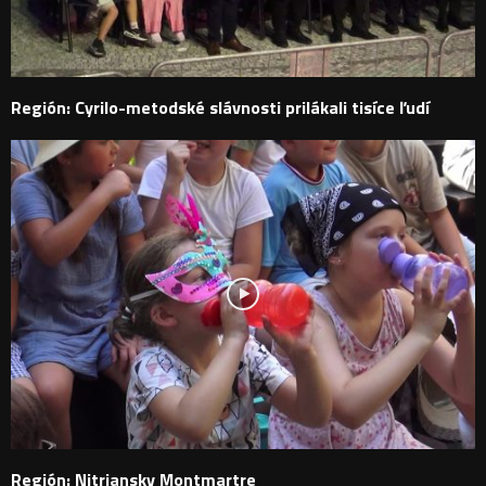
Región: Cyrilo-metodské slávnosti prilákali tisíce ľudí
Región: Nitriansky Montmartre