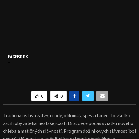
FACEBOOK
Domov
Archív
Publicistika
REGIÓN: Dožinky v Dražovciach
REGIÓN: Dožinky v Dražovciach
0
0
Tradičná oslava žatvy, úrody, oldomáš, spev a tanec. To všetko
zažili obyvatelia mestskej časti Dražovce počas sviatku nového
chleba a matičných slávností. Program dožinkových slávností bol
pestrý. Slávnosti sa začali slávnostnou bohoslužbou a