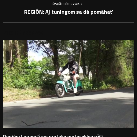
ĎALŠÍ PRÍSPEVOK
REGIÓN: Aj tuningom sa dá pomáhať
PODOBNÉ PRÍSPEVKY
Región: Legendárne preteky motocyklov ožili