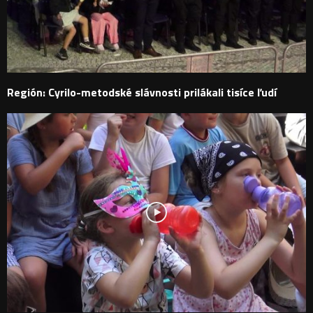
Región: Cyrilo-metodské slávnosti prilákali tisíce ľudí