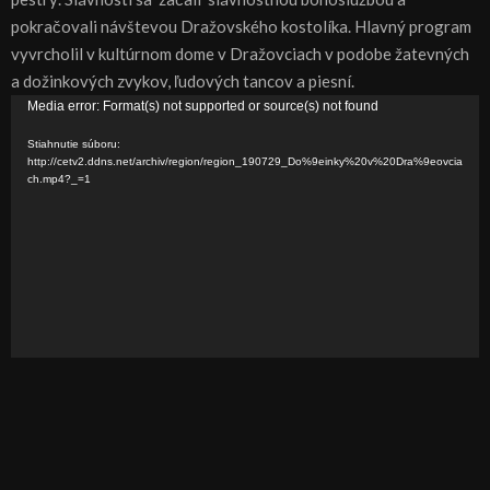
pokračovali návštevou Dražovského kostolíka. Hlavný program
vyvrcholil v kultúrnom dome v Dražovciach v podobe žatevných
a dožinkových zvykov, ľudových tancov a piesní.
V
Media error: Format(s) not supported or source(s) not found
i
Stiahnutie súboru:
d
http://cetv2.ddns.net/archiv/region/region_190729_Do%9einky%20v%20Dra%9eovcia
ch.mp4?_=1
e
o
p
r
e
h
r
á
v
a
č