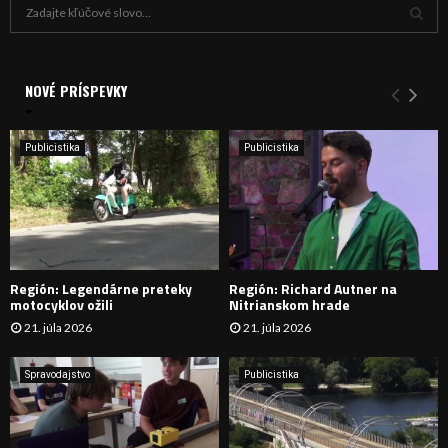
H
ľ
a
V
d
a
NOVÉ PRÍSPEVKY
Y
n
i
H
e
Publicistika
Publicistika
:
Ľ
A
D
Región: Legendárne preteky
Región: Richard Autner na
Á
motocyklov ožili
Nitrianskom hrade
21. júla 2026
21. júla 2026
V
A
Spravodajstvo
Publicistika
N