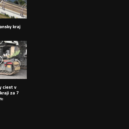
ansky kraj
 ciest v
raji za 7
n: