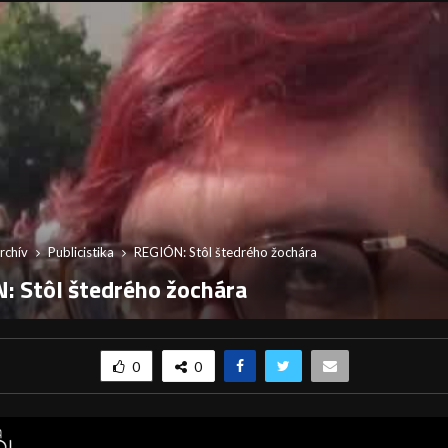
rchív
Publicistika
REGIÓN: Stôl štedrého žochára
: Stôl štedrého žochára
0
0