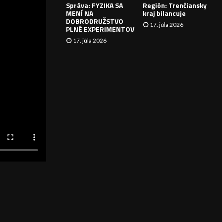
Správa: FYZIKA SA
Región: Trenčiansky
I
MENÍ NA
kraj bilancuje
DOBRODRUŽSTVO
17. júla 2026
E
PLNÉ EXPERIMENTOV
17. júla 2026