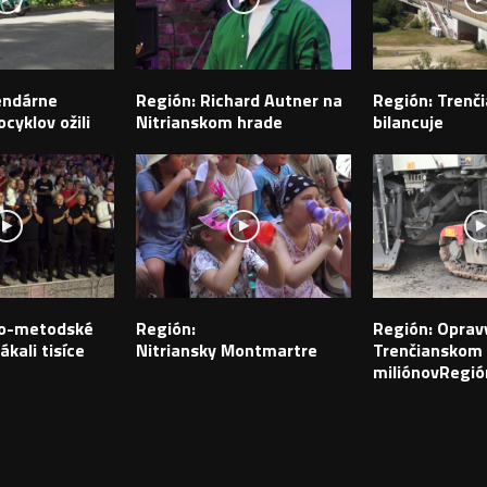
endárne
Región: Richard Autner na
Región: Trenči
cyklov ožili
Nitrianskom hrade
bilancuje
ilo-metodské
Región:
Región: Opravy
ákali tisíce
Nitriansky Montmartre
Trenčianskom k
miliónovRegió