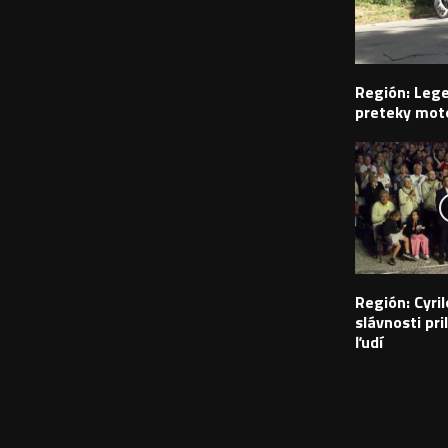
Región: Leg
preteky moto
Región: Cyr
slávnosti pril
ľudí