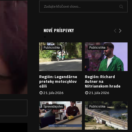
H
ľ
a
V
d
a
NOVÉ PRÍSPEVKY
Y
n
i
H
e
Publicistika
Publicistika
:
Ľ
A
Región: Legendárne
Región: Richard
D
preteky motocyklov
Autner na
ožili
Nitrianskom hrade
Á
21. júla 2026
21. júla 2026
V
Spravodajstvo
Publicistika
A
N