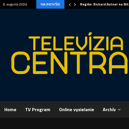
Región: Richard Autner na Ni
8. augusta 2026
NAJNOVŠIE
Home
TV Program
Online vysielanie
Archív