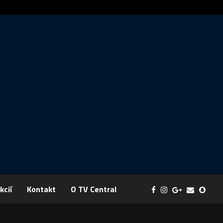
ráva: FYZIKA SA MENÍ NA DOBRODRUŽSTVO PLNÉ EXPERIMENTOV
kcií
Kontakt
O TV Central