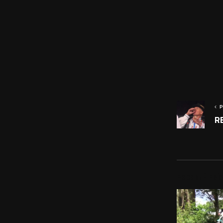
P
RE
PODOBNÉ PRÍS