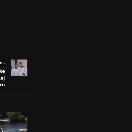
OK
ke
kej
rii