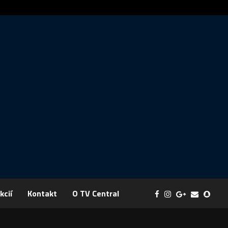
Správa: FYZIKA SA MENÍ NA DOBRODRUŽSTVO PLNÉ EXPERI
kcií
Kontakt
O TV Central