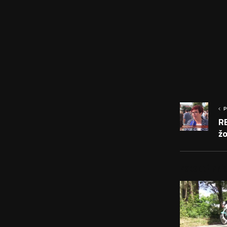
P
R
ž
PODOBNÉ PRÍS