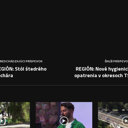
REDCHÁDZAJÚCI PRÍSPEVOK
ĎALŠÍ PRÍSPEV
EGIÓN: Stôl štedrého
REGIÓN: Nové hygienic
ochára
opatrenia v okresoch T
PEVKY