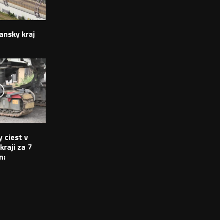
ansky kraj
 ciest v
raji za 7
n: