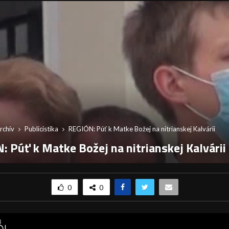
rchív
Publicistika
REGIÓN: Púť k Matke Božej na nitrianskej Kalvárii
: Púť k Matke Božej na nitrianskej Kalvárii
0
0