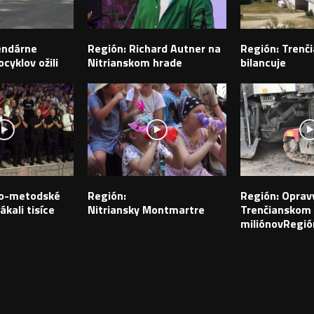
endárne
Región: Richard Autner na
Región: Trenči
cyklov ožili
Nitrianskom hrade
bilancuje
ilo-metodské
Región:
Región: Opravy
ákali tisíce
Nitriansky Montmartre
Trenčianskom k
miliónovRegió