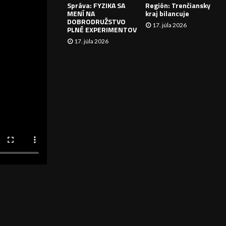
Správa: FYZIKA SA
Región: Trenčiansky
I
MENÍ NA
kraj bilancuje
DOBRODRUŽSTVO
17. júla 2026
E
PLNÉ EXPERIMENTOV
17. júla 2026