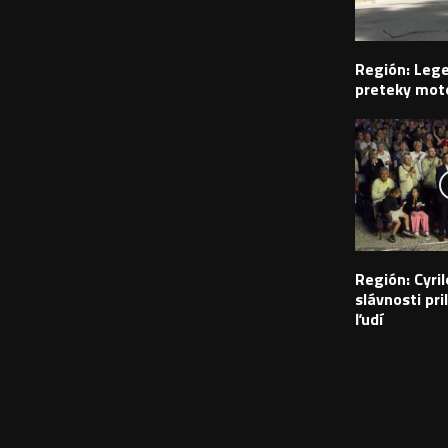
Región: Leg
preteky moto
Región: Cyr
slávnosti pril
ľudí