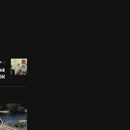
OK
ké
SK