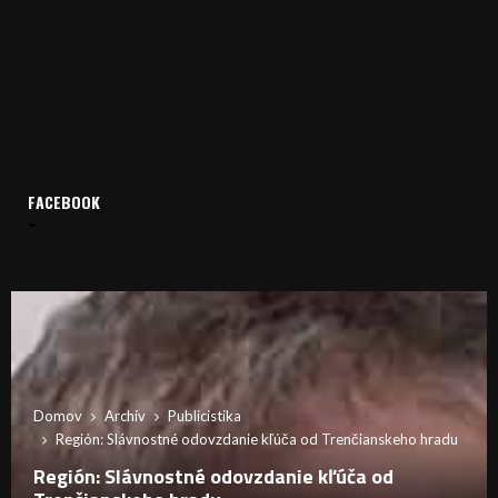
FACEBOOK
Domov
Archív
Publicistika
Región: Slávnostné odovzdanie kľúča od Trenčianskeho hradu
Región: Slávnostné odovzdanie kľúča od