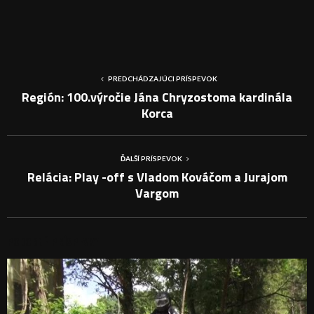
PREDCHÁDZAJÚCI PRÍSPEVOK
Región: 100.výročie Jána Chryzostoma kardinála
Korca
ĎALŠÍ PRÍSPEVOK
Relácia: Play -off s Vladom Kováčom a Jurajom
Vargom
PODOBNÉ PRÍSPEVKY