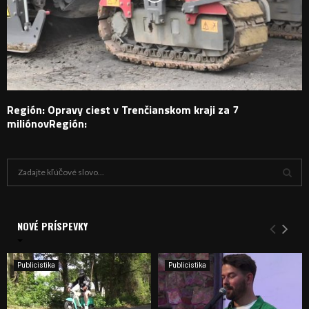
Región: Opravy ciest v Trenčianskom kraji za 7
miliónovRegión:
H
ľ
a
V
d
a
NOVÉ PRÍSPEVKY
Y
n
i
H
e
Publicistika
Publicistika
:
Ľ