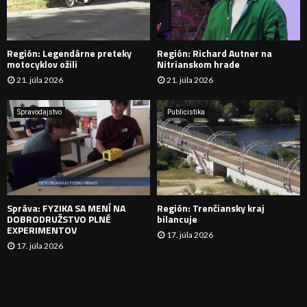
A
D
Región: Legendárne preteky
Región: Richard Autner na
Á
motocyklov ožili
Nitrianskom hrade
21. júla 2026
21. júla 2026
V
A
Spravodajstvo
Publicistika
N
I
E
Správa: FYZIKA SA MENÍ NA
Región: Trenčiansky kraj
DOBRODRUŽSTVO PLNÉ
bilancuje
EXPERIMENTOV
17. júla 2026
17. júla 2026