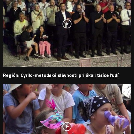
Región: Cyrilo-metodské slávnosti prilákali tisíce ľudí