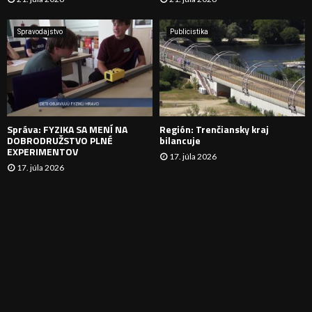
V
A
Spravodajstvo
Publicistika
N
I
E
Správa: FYZIKA SA MENÍ NA
Región: Trenčiansky kraj
DOBRODRUŽSTVO PLNÉ
bilancuje
EXPERIMENTOV
17. júla 2026
17. júla 2026