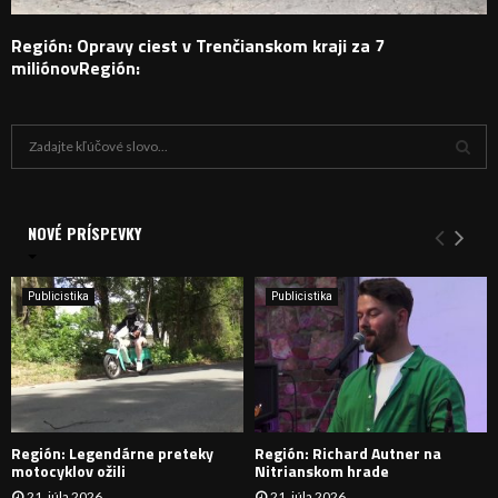
Región: Opravy ciest v Trenčianskom kraji za 7
miliónovRegión:
H
ľ
a
V
d
a
NOVÉ PRÍSPEVKY
Y
n
i
H
e
Publicistika
Publicistika
:
Ľ
A
D
Región: Legendárne preteky
Región: Richard Autner na
Á
motocyklov ožili
Nitrianskom hrade
21. júla 2026
21. júla 2026