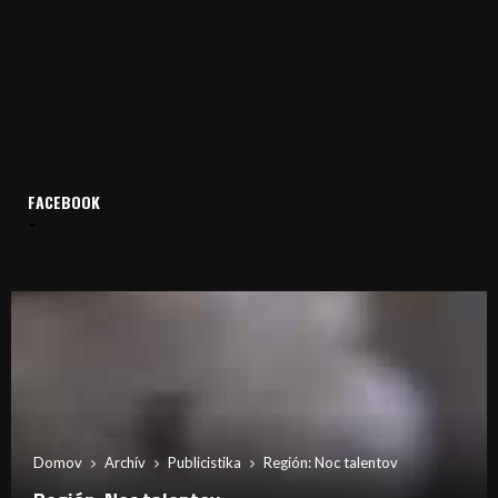
FACEBOOK
Domov
Archív
Publicistika
Región: Noc talentov