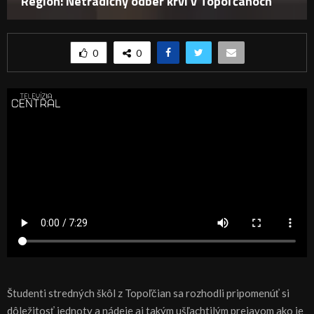
Región: Netradičný odber krvi v Topoľčanoch
0
0
Študenti stredných škôl z Topoľčian sa rozhodli pripomenúť si
dôležitosť jednoty a nádeje aj takým ušľachtilým prejavom ako je