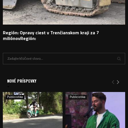
Región: Opravy ciest v Trenčianskom kraji za 7
miliónovRegión:
H
ľ
a
V
d
a
NOVÉ PRÍSPEVKY
Y
n
i
H
e
Publicistika
Publicistika
:
Ľ
A
D