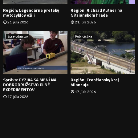
Región: Legendárne preteky
Región: Richard Autner na
Á
motocyklov ožili
Nitrianskom hrade
21. júla 2026
21. júla 2026
V
A
Spravodajstvo
Publicistika
N
I
E
Správa: FYZIKA SA MENÍ NA
Región: Trenčiansky kraj
DOBRODRUŽSTVO PLNÉ
bilancuje
EXPERIMENTOV
17. júla 2026
17. júla 2026