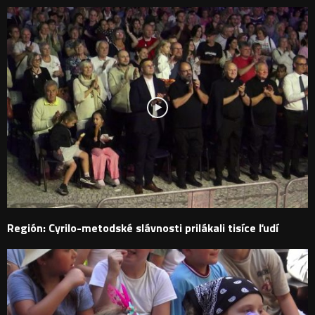
Región: Cyrilo-metodské slávnosti prilákali tisíce ľudí