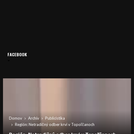
FACEBOOK
Domov
Archív
Publicistika
Región: Netradičný odber krvi v Topoľčanoch