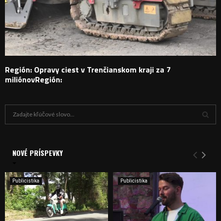
Región: Opravy ciest v Trenčianskom kraji za 7
miliónovRegión:
H
ľ
a
V
d
a
NOVÉ PRÍSPEVKY
Y
n
i
H
e
Publicistika
Publicistika
:
Ľ
A