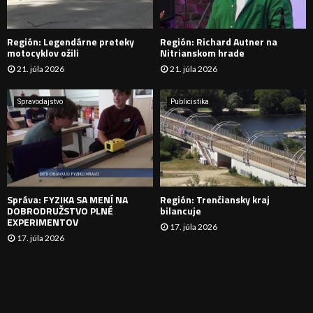
D
Región: Legendárne preteky
Región: Richard Autner na
Á
motocyklov ožili
Nitrianskom hrade
21. júla 2026
21. júla 2026
V
A
Spravodajstvo
Publicistika
N
I
E
Správa: FYZIKA SA MENÍ NA
Región: Trenčiansky kraj
DOBRODRUŽSTVO PLNÉ
bilancuje
EXPERIMENTOV
17. júla 2026
17. júla 2026