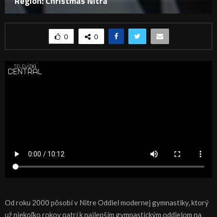
Región: Christmas Nitra
0
0
Od roku 2000 pôsobí v Nitre Oddiel modernej gymnastiky, ktorý
už niekoľko rokov patrí k najlepším gymnastickým oddielom na