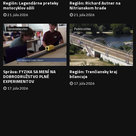
Región: Legendárne preteky
Región: Richard Autner na
Á
motocyklov ožili
Nitrianskom hrade
21. júla 2026
21. júla 2026
V
A
Spravodajstvo
Publicistika
N
I
E
Správa: FYZIKA SA MENÍ NA
Región: Trenčiansky kraj
DOBRODRUŽSTVO PLNÉ
bilancuje
EXPERIMENTOV
17. júla 2026
17. júla 2026