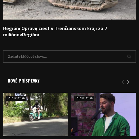
Región: Opravy ciest v Trenčianskom kraji za 7
miliónovRegión:
H
ľ
a
V
d
a
NOVÉ PRÍSPEVKY
Y
n
i
H
e
Publicistika
Publicistika
:
Ľ
A
D