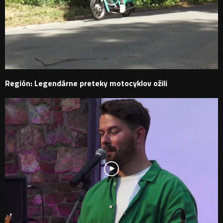
Región: Legendárne preteky motocyklov ožili