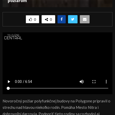
požiarom
0
0
Novoročný požiar polyfunkčnej budovy na Polygone pripravil o
strechu nad hlavou niekoľko rodín. Pomáha Mesto Nitra i
dobrovoľní darcovia. Podporiť tieto rodiny sa rozhodol aj