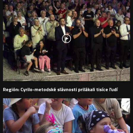
Región: Cyrilo-metodské slávnosti prilákali tisíce ľudí