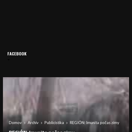
FACEBOOK
Domov
Archív
Publicistika
REGIÓN: Imunita počas zimy