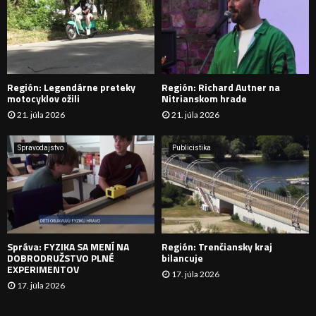
:
Ľ
A
D
Región: Legendárne preteky
Región: Richard Autner na
Á
motocyklov ožili
Nitrianskom hrade
21. júla 2026
21. júla 2026
V
A
Spravodajstvo
Publicistika
N
I
E
Správa: FYZIKA SA MENÍ NA
Región: Trenčiansky kraj
DOBRODRUŽSTVO PLNÉ
bilancuje
EXPERIMENTOV
17. júla 2026
17. júla 2026