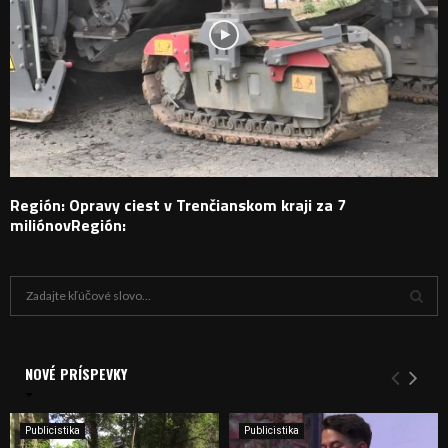
Región: Opravy ciest v Trenčianskom kraji za 7
miliónovRegión:
H
ľ
a
V
d
a
NOVÉ PRÍSPEVKY
Y
n
i
H
e
Publicistika
Publicistika