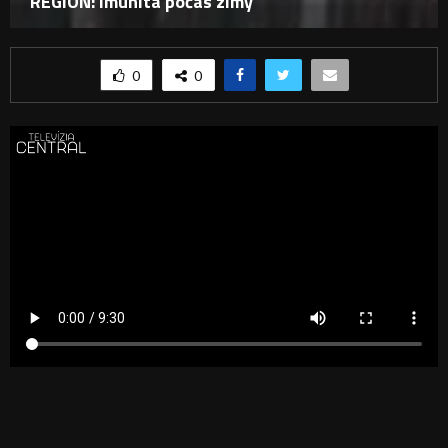
REGIÓN: Imunita počas zimy
0
0