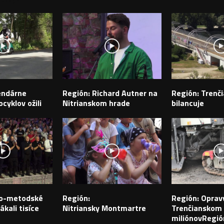
PEVKY
endárne
Región: Richard Autner na
Región: Trenči
cyklov ožili
Nitrianskom hrade
bilancuje
ilo-metodské
Región:
Región: Opravy
ákali tisíce
Nitriansky Montmartre
Trenčianskom k
miliónovRegió