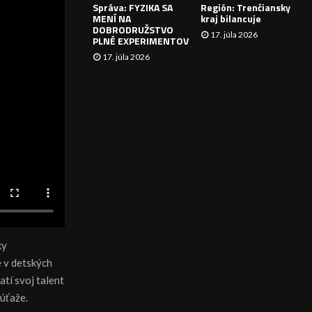
Správa: FYZIKA SA
Región: Trenčiansky
I
MENÍ NA
kraj bilancuje
DOBRODRUŽSTVO
17. júla 2026
E
PLNÉ EXPERIMENTOV
17. júla 2026
ky
e v detských
atí svoj talent
súťaže.