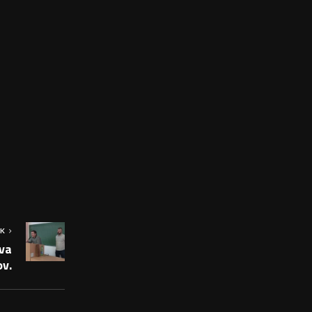
OK
va
ov.