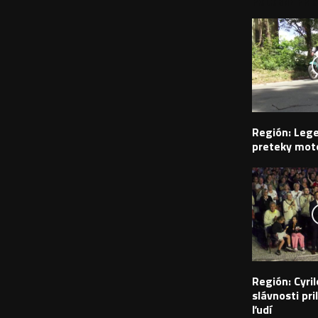
PODOBNÉ PRÍS
Región: Leg
preteky moto
Región: Cyr
slávnosti pril
ľudí