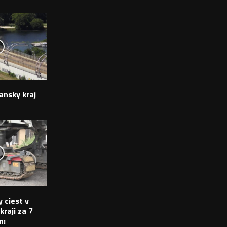
ansky kraj
 ciest v
raji za 7
n: