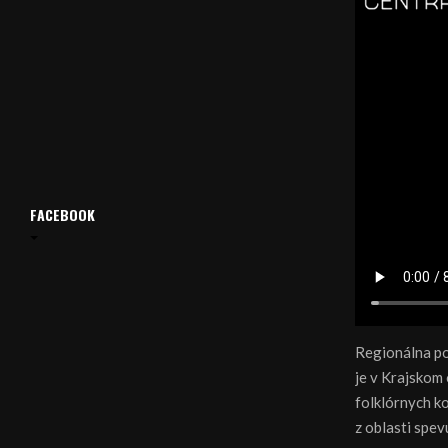
FACEBOOK
Regionálna po
je v Krajskom
folklórnych ko
z oblasti spev