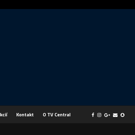
Správa: FYZIKA SA MENÍ NA DOBRODRUŽSTVO PLNÉ EXPERI
kcií
Kontakt
O TV Central