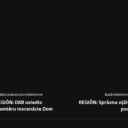
REDCHÁDZAJÚCI PRÍSPEVOK
ĎALŠÍ PRÍSPEV
EGIÓN: DAB uviedlo
REGIÓN: Správna výži
remiéru inscenácie Dom
ps