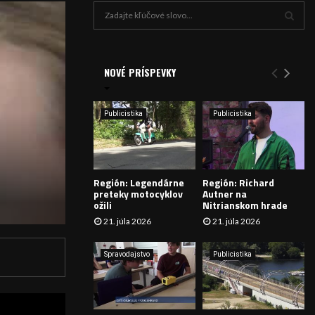
H
ľ
a
V
d
a
NOVÉ PRÍSPEVKY
Y
n
i
H
e
Publicistika
Publicistika
:
Ľ
A
Región: Legendárne
Región: Richard
D
preteky motocyklov
Autner na
ožili
Nitrianskom hrade
Á
21. júla 2026
21. júla 2026
V
Spravodajstvo
Publicistika
A
N