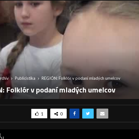
rchív
Publicistika
REGIÓN: Folklór v podaní mladých umelcov
: Folklór v podaní mladých umelcov
1
0