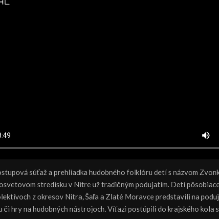
stupová súťaž a prehliadka hudobného folklóru detí s názvom Zvon
 osvetovom stredisku v Nitre už tradičným podujatím. Deti pôsobiac
lektívoch z okresov Nitra, Šaľa a Zlaté Moravce predstavili na poduj
u či hry na hudobných nástrojoch. Víťazi postúpili do krajského kola 