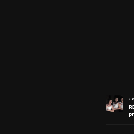
P
R
p