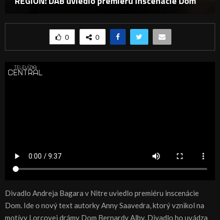
REGIÓN: DAB uviedlo premiéru inscenácie Dom
0
0
Divadlo Andreja Bagara v Nitre uviedlo premiéru inscenácie
Dom. Ide o nový text autorky Anny Saavedra, ktorý vznikol na
motívy Lorcovej drámy Dom Bernardy Alby. Divadlo ho uvádza