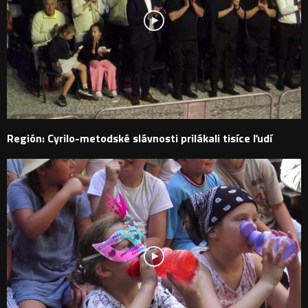
Región: Cyrilo-metodské slávnosti prilákali tisíce ľudí