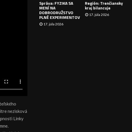
Správa: FYZIKA SA
Región: Trenčiansky
I
MENÍ NA
kraj bilancuje
DOBRODRUŽSTVO
17. júla 2026
E
PLNÉ EXPERIMENTOV
17. júla 2026
ateľského
itre nezisková
pnosti Linky
ymne.