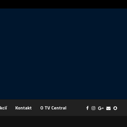
ráva: FYZIKA SA MENÍ NA DOBRODRUŽSTVO PLNÉ EXPERIMENTOV
kcií
Kontakt
O TV Central