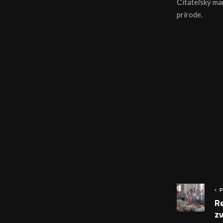
Čitateľský mar
prírode.
P
Re
zv