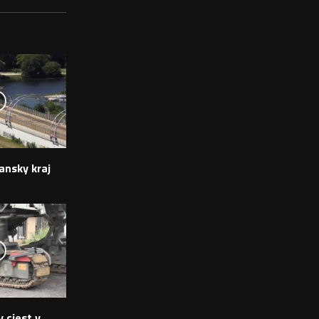
ansky kraj
 ciest v