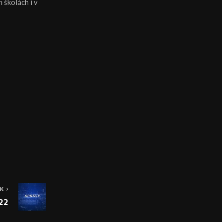
 školách i v
OK
022