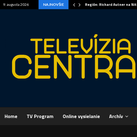
Región: Richard Autner na Ni
9. augusta 2026
NAJNOVŠIE
Home
TV Program
Online vysielanie
Archív