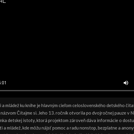
ti a mládež ku knihe je hlavným cieľom celoslovenského detského čit
názvom Čítajme si. Jeho 13. ročník otvorila po dvojročnej pauze v N
inka detskej istoty, ktorá projektom zároveň dáva informácie o dostu
ti a mládež, kde môžu nájsť pomoc a radu nonstop, bezplatne a anon