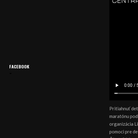
FACEBOOK
Pritiahnuť de
maratónu pod 
organizácia L
pomoci pre de