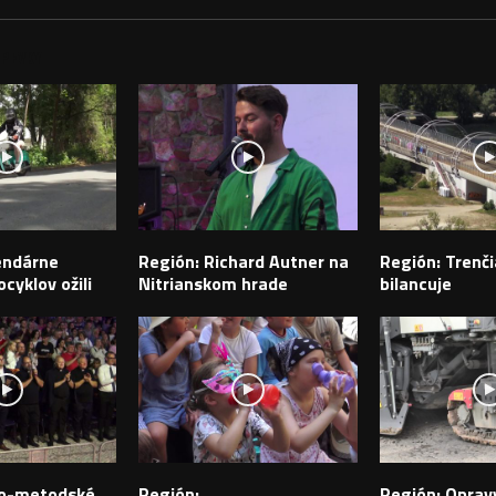
PEVKY
endárne
Región: Richard Autner na
Región: Trenči
cyklov ožili
Nitrianskom hrade
bilancuje
ilo-metodské
Región:
Región: Opravy