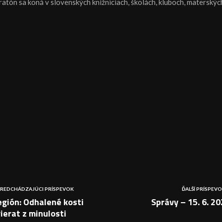
atón sa koná v slovenských knižniciach, školách, kluboch, materských
REDCHÁDZAJÚCI PRÍSPEVOK
ĎALŠÍ PRÍSPEV
gión: Odhalené kosti
Správy – 15. 6. 2
ierat z minulosti