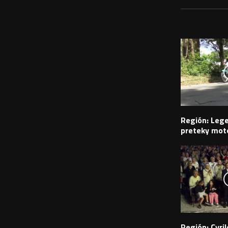
PODOBNÉ PRÍS
Región: Leg
preteky moto
Región: Cyr