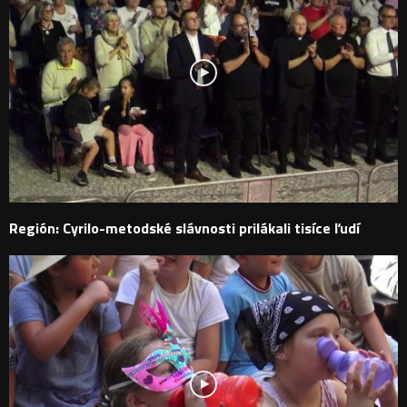
Región: Cyrilo-metodské slávnosti prilákali tisíce ľudí