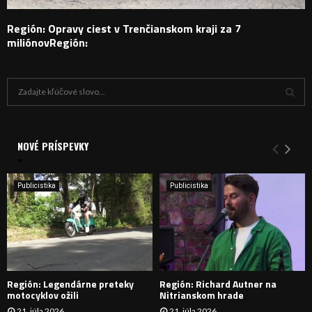
Región: Opravy ciest v Trenčianskom kraji za 7
miliónovRegión:
H
ľ
a
V
d
a
NOVÉ PRÍSPEVKY
Y
n
i
H
e
Publicistika
Publicistika
:
Ľ
A
D
Región: Legendárne preteky
Región: Richard Autner na
Á
motocyklov ožili
Nitrianskom hrade
21. júla 2026
21. júla 2026