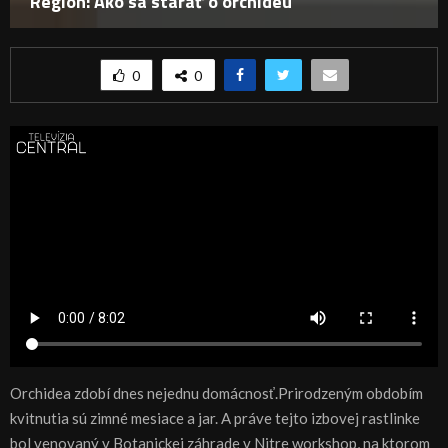
Región: Ako sa starať o orchideu
0
0
Orchidea zdobí dnes nejednu domácnosť.Prirodzeným obdobím
kvitnutia sú zimné mesiace a jar. A práve tejto izbovej rastlinke
bol venovaný v Botanickej záhrade v Nitre workshop, na ktorom