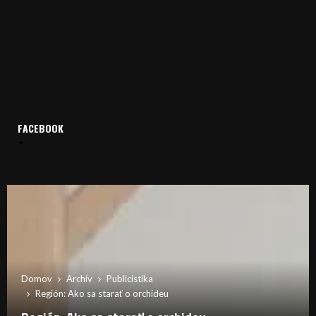
FACEBOOK
Domov
Archív
Publicistika
Región: Ako sa starať o orchideu