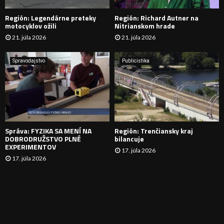
Región: Legendárne preteky
Región: Richard Autner na
Á
motocyklov ožili
Nitrianskom hrade
21. júla 2026
21. júla 2026
V
A
Spravodajstvo
Publicistika
N
I
E
Správa: FYZIKA SA MENÍ NA
Región: Trenčiansky kraj
DOBRODRUŽSTVO PLNÉ
bilancuje
EXPERIMENTOV
17. júla 2026
17. júla 2026