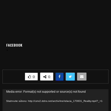
FACEBOOK
Domov
Archív
Relácie
Reality
Reality 01.09.2017
Reality 01.09.2017
0
0
V
Media error: Format(s) not supported or source(s) not found
i
Stiahnutie súboru: http://cetv2.ddns.net/archiv/ine/relacia_170831_Reality.mp4?_=1
d
e