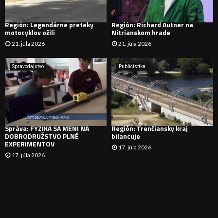
D
Región: Legendárne preteky
Región: Richard Autner na
motocyklov ožili
Nitrianskom hrade
Á
21. júla 2026
21. júla 2026
V
Spravodajstvo
Publicistika
A
N
I
Správa: FYZIKA SA MENÍ NA
Región: Trenčiansky kraj
E
DOBRODRUŽSTVO PLNÉ
bilancuje
EXPERIMENTOV
17. júla 2026
17. júla 2026