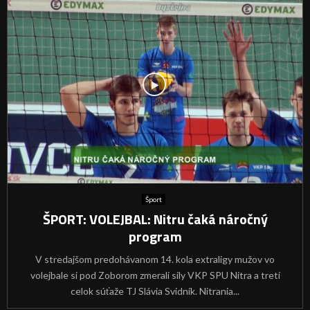
Šport
ŠPORT: VOLEJBAL: Nitru čaká náročný
program
V stredajšom predohávanom 14. kola extraligy mužov vo
volejbale si pod Zoborom zmerali sily VKP SPU Nitra a tretí
celok súťaže TJ Slávia Svidník. Nitrania...