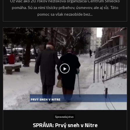
Už viac ako 20. rokov nezisková organizácia Centrum Slniečko
pomáha. Sú za nimi tisícky príbehov, úsmevov, ale aj sĺz. Táto
pomoc sa však nezaobíde bez...
Spravodajstvo
SPRÁVA: Prvý sneh v Nitre