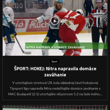
Šport
ŠPORT: HOKEJ: Nitra napravila domáce
zaváhanie
V utorňajšom stretnutí 28. kola základnej časti hokejovej
Tipsport ligy napravila Nitra nedeľňajšie domáce zaváhanie s
MAC Budapešť (2:1) utorňajším víťazstvom 5:2 na ľade iného...