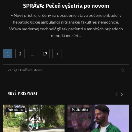
SPRÁVA: Pečeň vyšetria po novom
– Nový prístroj určený na posúdenie stavu pečene pribudol v
hepatologickej ambulancii nitrianskej fakultnej nemocnice.
Vďaka modernej technológii tak pacienti v mnohých prípadoch
nebudú musieť...
Navigácia
1
2
…
17
v
H
článkoch
ľ
a
V
d
a
NOVÉ PRÍSPEVKY
Y
n
i
H
e
Publicistika
Publicistika
:
Ľ
A