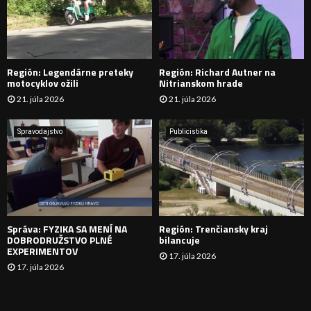
A
D
Región: Legendárne preteky
Región: Richard Autner na
Á
motocyklov ožili
Nitrianskom hrade
21. júla 2026
21. júla 2026
V
A
Spravodajstvo
Publicistika
N
I
E
Správa: FYZIKA SA MENÍ NA
Región: Trenčiansky kraj
DOBRODRUŽSTVO PLNÉ
bilancuje
EXPERIMENTOV
17. júla 2026
17. júla 2026