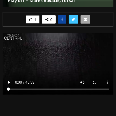
Play off – Marek Kováčik, futsal
1
0