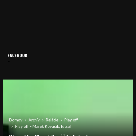
FACEBOOK
Domov
Archív
Relácie
Play off
Play off – Marek Kováčik, futsal