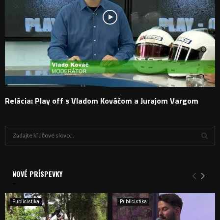
Relácia: Play off s Vladom Kováčom a Jurajom Vargom
H
ľ
a
V
d
a
NOVÉ PRÍSPEVKY
Y
n
i
H
e
Publicistika
Publicistika
:
Ľ