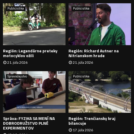
i
H
e
Publicistika
Publicistika
:
Ľ
A
D
Región: Legendárne preteky
Región: Richard Autner na
Á
motocyklov ožili
Nitrianskom hrade
21. júla 2026
21. júla 2026
V
A
Spravodajstvo
Publicistika
N
I
E
Správa: FYZIKA SA MENÍ NA
Región: Trenčiansky kraj
DOBRODRUŽSTVO PLNÉ
bilancuje
EXPERIMENTOV
17. júla 2026