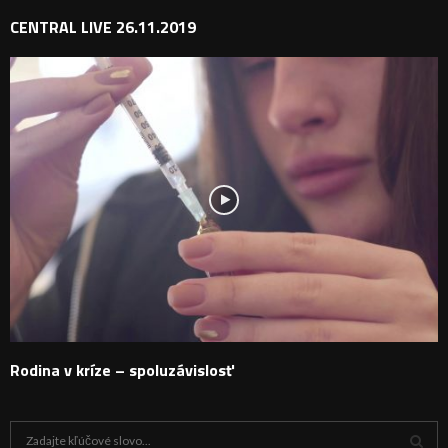
CENTRAL LIVE 26.11.2019
Rodina v kríze – spoluzávislosť
H