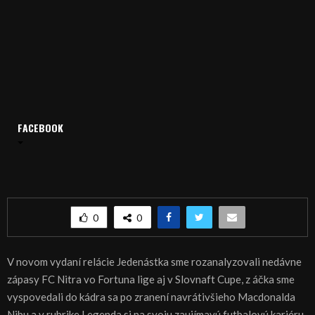
FACEBOOK
Domov
Archív
Relácie
Jedenástka
Jedenástka 30.10.2018
Jedenástka 30.10.2018
0
0
V novom vydaní relácie Jedenástka sme rozanalyzovali nedávne
zápasy FC Nitra vo Fortuna lige aj v Slovnaft Cupe, z áčka sme
vyspovedali do kádra sa po zranení navrátivšieho Macdonalda
Nibu a v rubrike Legenda si na svoju zaujímavú futbalovú kariéru