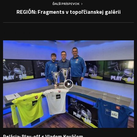
ĎALŠÍ PRÍSPEVOK
REGIÓN: Fragments v topoľčianskej galérii
PODOBNÉ PRÍSPEVKY
Relácia: Play-off s Vladom Kováčom