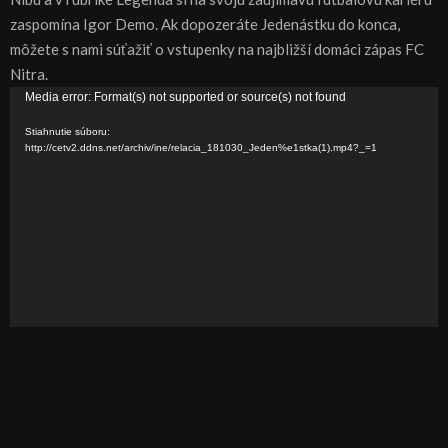
zaspomína Igor Demo. Ak dopozeráte Jedenástku do konca,
môžete s nami súťažiť o vstupenky na najbližší domáci zápas FC
Nitra.
V
Media error: Format(s) not supported or source(s) not found
i
Stiahnutie súboru:
d
http://cetv2.ddns.net/archiv/ine/relacia_181030_Jeden%e1stka(1).mp4?_=1
e
o
p
r
e
h
r
á
v
a
č