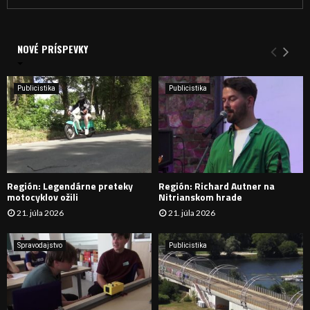
ľ
a
V
d
a
NOVÉ PRÍSPEVKY
Y
n
i
H
e
Publicistika
Publicistika
:
Ľ
A
D
Región: Legendárne preteky
Región: Richard Autner na
Á
motocyklov ožili
Nitrianskom hrade
21. júla 2026
21. júla 2026
V
A
Spravodajstvo
Publicistika
N
I