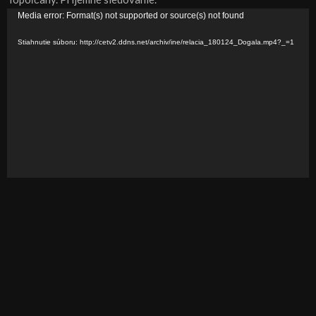
V
Media error: Format(s) not supported or source(s) not found
i
Stiahnutie súboru: http://cetv2.ddns.net/archiv/ine/relacia_180124_Dogala.mp4?_=1
d
e
o
p
r
e
h
r
á
v
a
č