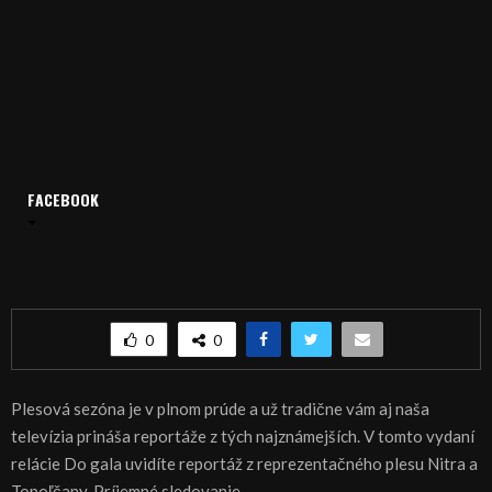
FACEBOOK
Domov
Archív
Relácie
Do Gala
Do Gala 24.01.2018
Do Gala 24.01.2018
0
0
Plesová sezóna je v plnom prúde a už tradične vám aj naša
televízia prináša reportáže z tých najznámejších. V tomto vydaní
relácie Do gala uvidíte reportáž z reprezentačného plesu Nitra a
Topoľčany. Príjemné sledovanie.