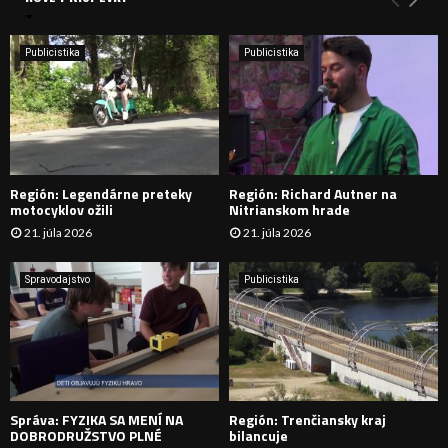
n
i
H
e
Publicistika
Publicistika
:
Ľ
A
D
Región: Legendárne preteky
Región: Richard Autner na
Á
motocyklov ožili
Nitrianskom hrade
21. júla 2026
21. júla 2026
V
A
Spravodajstvo
Publicistika
N
I
E
Správa: FYZIKA SA MENÍ NA
Región: Trenčiansky kraj
DOBRODRUŽSTVO PLNÉ
bilancuje