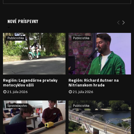
ľ
a
V
d
a
NOVÉ PRÍSPEVKY
Y
n
i
H
e
Publicistika
Publicistika
:
Ľ
A
D
Región: Legendárne preteky
Región: Richard Autner na
Á
motocyklov ožili
Nitrianskom hrade
21. júla 2026
21. júla 2026
V
A
Spravodajstvo
Publicistika
N
I