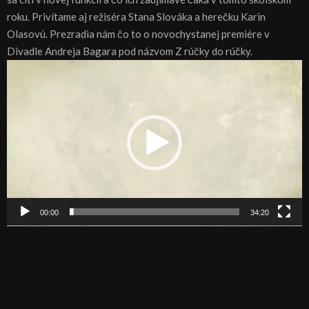
roku. Privítame aj režiséra Stana Slováka a herečku Karin
Olasovú. Prezradia nám čo to o novochystanej premiére v
Divadle Andreja Bagara pod názvom Z rúčky do rúčky.
V
i
d
e
o
p
r
e
h
00:00
34:20
r
á
v
a
č