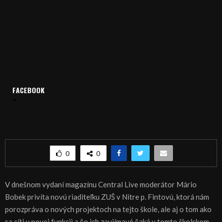
FACEBOOK
Domov
Archív
Relácie
Central Live
CENTRAL live – magazín 23.10.2015
CENTRAL live – magazín 23.10.2015
0
0
V dnešnom vydaní magazínu Central Live moderátor Mário
Bobek privíta novú riaditeľku ZUŠ v Nitre p. Fintovú, ktorá nám
porozpráva o nových projektoch na tejto škole, ale aj o tom ako
sa cíti v novej funkcii a čo ich zaujímavé čaká v tomto školskom