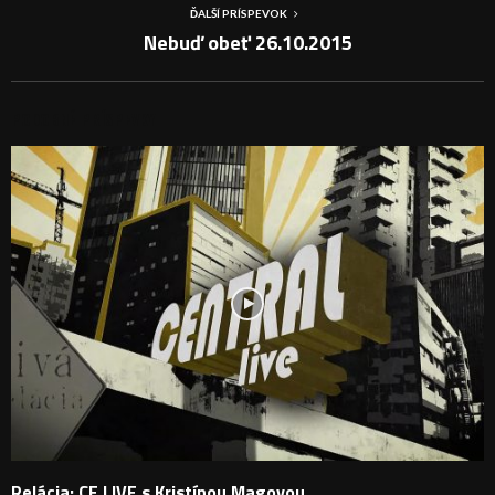
ĎALŠÍ PRÍSPEVOK
Nebuď obeť 26.10.2015
PODOBNÉ PRÍSPEVKY
Relácia: CE LIVE s Kristínou Magovou