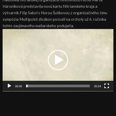
Hároniková predstavila novú kartu Nitrianskeho kraja a
výtvarník Filip Sabol s Norou Šulíkovou z organizačného tímu
sympózia Multipoint divákov pozvali na vrcholy už 6. ročníka
tohto zaujímavého maliarskeho podujatia.
V
i
d
e
o
p
r
e
h
00:00
35:54
r
á
v
a
č