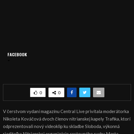
FACEBOOK
Domov
Archív
Relácie
Central Live
CENTRAL live – magazín 17.07.2015
CENTRAL live – magazín 17.07.2015
0
0
V čerstvom vydaní magazínu Central Live privítala moderátorka
Nikoleta Kováčová dvoch členov nitrianskej kapely Trafika, ktorí
odprezentovali nový videoklip ku skladbe Sloboda, výkonná
riaditeľka Nitrianskej organizácie cestovného ruchu Marta