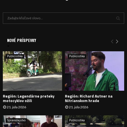
H
ľ
a
V
d
a
NOVÉ PRÍSPEVKY
Y
n
i
H
e
Publicistika
Publicistika
:
Ľ
A
D
Región: Legendárne preteky
Región: Richard Autner na
Á
motocyklov ožili
Nitrianskom hrade
21. júla 2026
21. júla 2026
V
A
Spravodajstvo
Publicistika