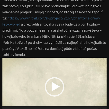
talentovej šou, priblížili práve prebiehajúcu crowdfundingovú
kampaň na podporu svojej činnosti, do ktorej sa môžete zapojiť
tu:
https://www.hithit.com/sk/project/2167/phantoms-crew-
krok-vpred
a prezradili aj to, aká výzva bude už o pár týždňov
pred nimi. No a pozvanie prijala aj skutočne vzácna návšteva –
hokejbalového brankára HBK Nitrianski rytieri Stanislava
Petríka totiž už po druhý raz vyhlásili za najlepšieho hokejbalistu
planéty! V akcii ho môžete na domácej pôde vidieť už počas
tohto víkendu.
V
i
d
e
o
p
r
e
h