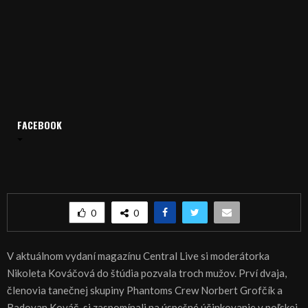
FACEBOOK
Domov
Archív
Relácie
Central Live
CENTRAL live – magazín 11.03.2016
CENTRAL live – magazín 11.03.2016
0
0
V aktuálnom vydaní magazínu Central Live si moderátorka
Nikoleta Kováčová do štúdia pozvala troch mužov. Prví dvaja,
členovia tanečnej skupiny Phantoms Crew Norbert Grofčík a
Radovan Kováč, si zaspomínali na úspešné účinkovanie v poľskej