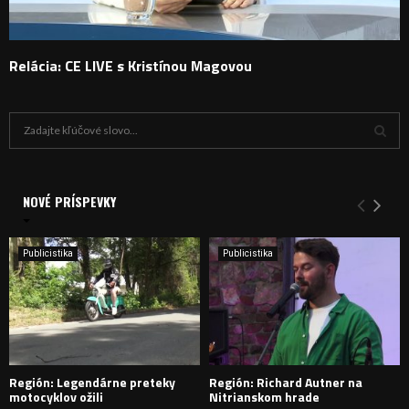
Relácia: CE LIVE s Kristínou Magovou
H
ľ
a
V
d
a
NOVÉ PRÍSPEVKY
Y
n
i
H
e
Publicistika
Publicistika
:
Ľ
A
D
Región: Legendárne preteky
Región: Richard Autner na
Á
motocyklov ožili
Nitrianskom hrade