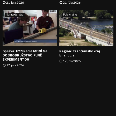
21. júla 2026
21. júla 2026
V
A
Spravodajstvo
Publicistika
N
I
E
Správa: FYZIKA SA MENÍ NA
Región: Trenčiansky kraj
DOBRODRUŽSTVO PLNÉ
bilancuje
EXPERIMENTOV
17. júla 2026
17. júla 2026