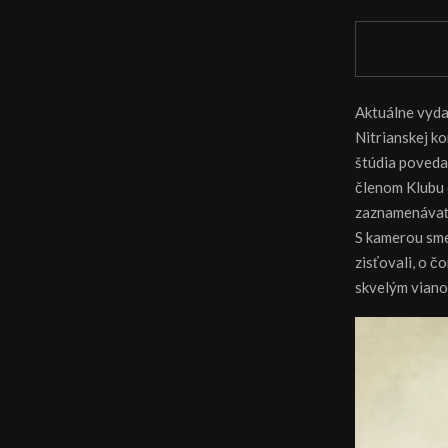
Aktuálne vyda
Nitrianskej ko
štúdia poveda
členom Klubu 
zaznamenávať h
S kamerou sme
zisťovali, o č
skvelým vian
V
i
d
e
o