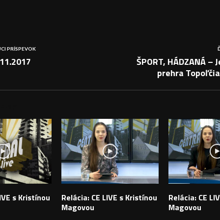
CI PRÍSPEVOK
11.2017
ŠPORT, HÁDZANÁ – J
prehra Topoľčia
PEVKY
IVE s Kristínou
Relácia: CE LIVE s Kristínou
Relácia: CE LIV
Magovou
Magovou