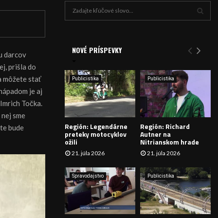
H
ľ
a
V
d
a
NOVÉ PRÍSPEVKY
Y
u darcov
n
j, prišla do
i
H
e
a môžete stať
Publicistika
Publicistika
:
Ľ
nápadom je aj
 Imrich Točka.
A
 nej sme
Región: Legendárne
Región: Richard
ite bude
D
preteky motocyklov
Autner na
ožili
Nitrianskom hrade
Á
21. júla 2026
21. júla 2026
V
Spravodajstvo
Publicistika
A
N