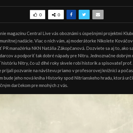
0
0
nie magazínu Central Live vás oboznámi s úspešnými projektmi Klub
munitnej nadácie. Viac o nich vám, aj moderátorke Nikolete Kováčove
ť PR manažérka NKN Natália Zákopčanová. Dozviete sa aj to, ako s
darcov a podporiť tak dobré nápady pre Nitru. Jednoznačne dobrým 
istóriu Nitry, čo už dlhé roky skvele robí historik a spisovateľ prof.
 prijali pozvanie na návštevu priamo v profesorovej knižnici a počas
om bude jeho nová kniha Historky spod Nitrianskeho hradu, ktorá urč
očným darčekom pre mnohých z vás.