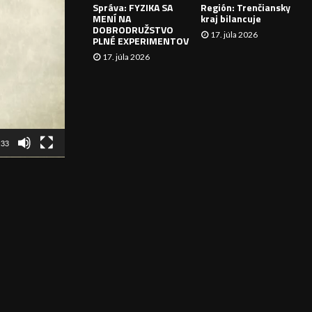
Správa: FYZIKA SA
Región: Trenčiansky
I
MENÍ NA
kraj bilancuje
DOBRODRUŽSTVO
17. júla 2026
E
PLNÉ EXPERIMENTOV
17. júla 2026
:33