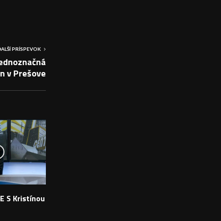
ĎALŠÍ PRÍSPEVOK
ednoznačná
n v Prešove
E S Kristínou