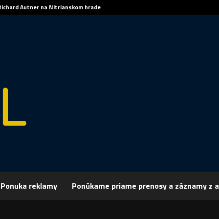
Richard Autner na Nitrianskom hrade
Ponuka reklamy
Ponúkame priame prenosy a záznamy z a
rchív
Relácie
Central Live
CENTRAL live – magazín 10.11.2017
L live – magazín 10.11.2017