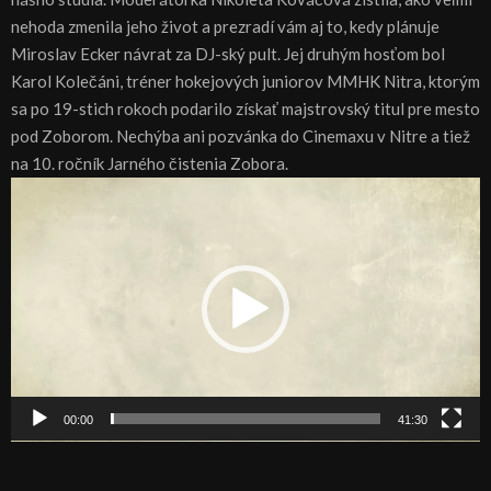
nehoda zmenila jeho život a prezradí vám aj to, kedy plánuje
Miroslav Ecker návrat za DJ-ský pult. Jej druhým hosťom bol
Karol Kolečáni, tréner hokejových juniorov MMHK Nitra, ktorým
sa po 19-stich rokoch podarilo získať majstrovský titul pre mesto
pod Zoborom. Nechýba ani pozvánka do Cinemaxu v Nitre a tiež
na 10. ročník Jarného čistenia Zobora.
V
i
d
e
o
p
r
e
h
00:00
41:30
r
á
v