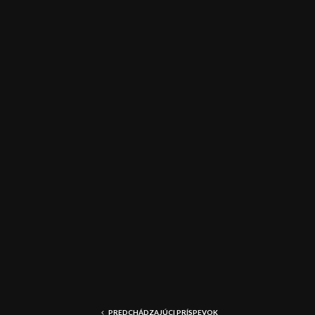
a
č
PREDCHÁDZAJÚCI PRÍSPEVOK