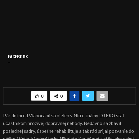
FACEBOOK
Domov
Archív
Relácie
Central Live
CENTRAL live – magazín 07.04.2017
CENTRAL live – magazín 07.04.2017
0
0
Pár dní pred Vianocami sa nielen v Nitre známy DJ EKG stal
účastníkom hrozivej dopravnej nehody. Nedávno sa zbavil
poslednej sadry, úspešne rehabilituje a tak rád prijal pozvanie do
nášho štúdia. Moderátorka Nikoleta Kováčová zistila, ako veľmi