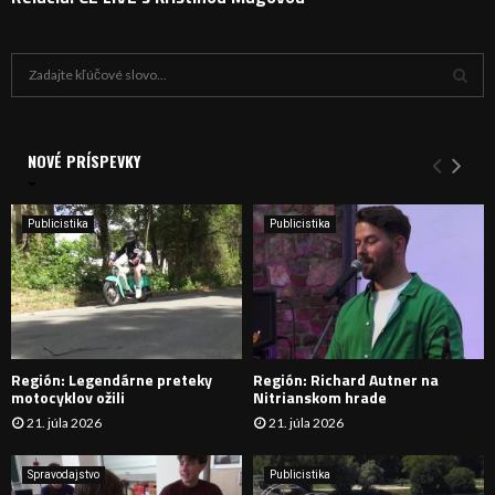
H
ľ
a
V
d
a
NOVÉ PRÍSPEVKY
Y
n
i
H
e
Publicistika
Publicistika
:
Ľ
A
D
Región: Legendárne preteky
Región: Richard Autner na
Á
motocyklov ožili
Nitrianskom hrade
21. júla 2026
21. júla 2026
V
A
Spravodajstvo
Publicistika