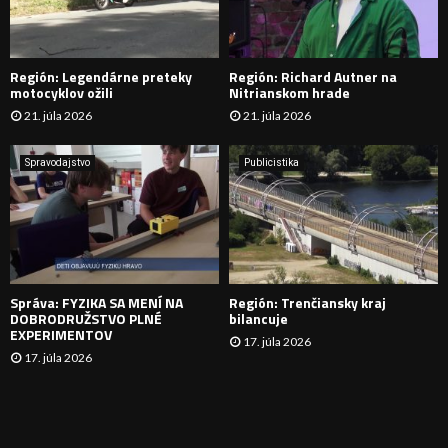
A
D
Región: Legendárne preteky
Región: Richard Autner na
Á
motocyklov ožili
Nitrianskom hrade
21. júla 2026
21. júla 2026
V
A
Spravodajstvo
Publicistika
N
I
E
Správa: FYZIKA SA MENÍ NA
Región: Trenčiansky kraj
DOBRODRUŽSTVO PLNÉ
bilancuje
EXPERIMENTOV
17. júla 2026
17. júla 2026