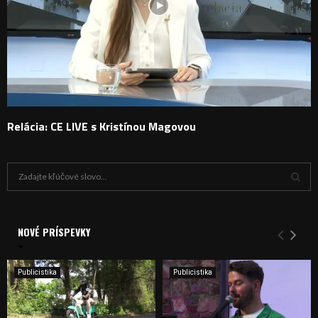
Relácia: CE LIVE s Kristínou Magovou
H
ľ
a
V
d
a
NOVÉ PRÍSPEVKY
Y
n
i
H
e
Publicistika
Publicistika
:
Ľ