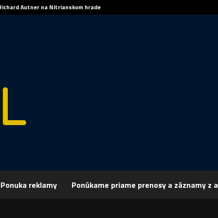
Richard Autner na Nitrianskom hrade
Ponuka reklamy
Ponúkame priame prenosy a záznamy z a
rchív
Publicistika
Tesco opät podporilo projekty po celom Slovensku
opät podporilo projekty po celom Slovensk