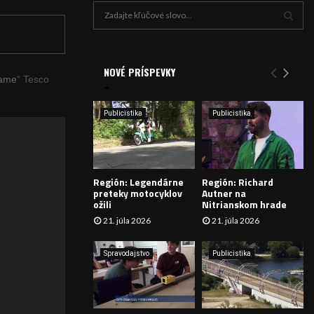
H
ľ
a
V
d
a
NOVÉ PRÍSPEVKY
Y
ame
“ Tesco
n
i
H
e
Publicistika
Publicistika
:
Ľ
A
Región: Legendárne
Región: Richard
D
preteky motocyklov
Autner na
ožili
Nitrianskom hrade
Á
21. júla 2026
21. júla 2026
V
Spravodajstvo
Publicistika
A
N