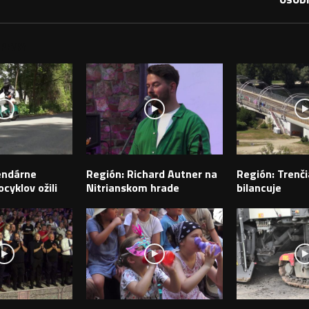
PEVKY
endárne
Región: Richard Autner na
Región: Trenči
cyklov ožili
Nitrianskom hrade
bilancuje