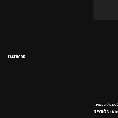
v
a
č
FACEBOOK
PREDCHÁDZAJÚ
REGIÓN: Vín