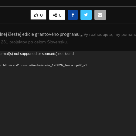
0
0
dnej šiestej edície grantového programu „
„
Vy rozhodujete
,
my pomáh
 231 projektov po celom Slovensku.
ormat(s) not supported or source(s) not found
u: http://cetv2.ddns.net/archiv/ine/tn_190826_Tesco.mp4?_=1