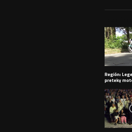
PODOBNÉ PRÍS
Región: Leg
preteky moto