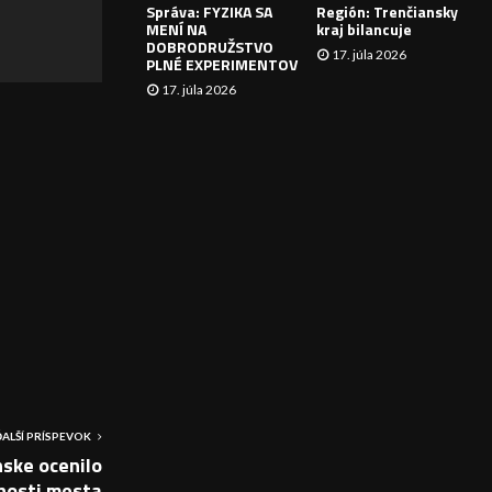
Správa: FYZIKA SA
Región: Trenčiansky
I
MENÍ NA
kraj bilancuje
DOBRODRUŽSTVO
17. júla 2026
E
PLNÉ EXPERIMENTOV
17. júla 2026
ĎALŠÍ PRÍSPEVOK
ske ocenilo
nosti mesta