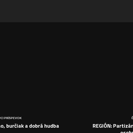
CI PRÍSPEVOK
o, burčiak a dobrá hudba
REGIÓN: Partizán
osob