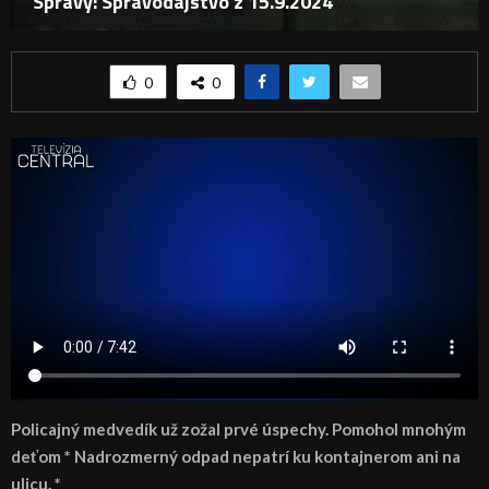
Správy: Spravodajstvo z 15.9.2024
0
0
Policajný medvedík už zožal prvé úspechy. Pomohol mnohým
deťom * Nadrozmerný odpad nepatrí ku kontajnerom ani na
ulicu. *