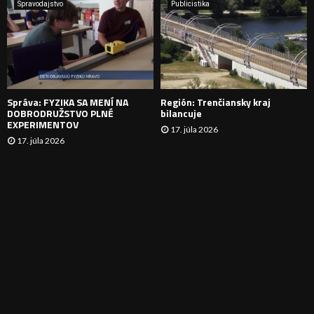
A
Spravodajstvo
Publicistika
N
I
E
Správa: FYZIKA SA MENÍ NA
Región: Trenčiansky kraj
DOBRODRUŽSTVO PLNÉ
bilancuje
EXPERIMENTOV
17. júla 2026
17. júla 2026