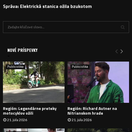
Správa: Elektrická stanica ožila bzukotom
H
ľ
a
V
d
a
NOVÉ PRÍSPEVKY
Y
n
i
H
e
Publicistika
Publicistika
:
Ľ
A
D
Región: Legendárne preteky
Región: Richard Autner na
Á
motocyklov ožili
Nitrianskom hrade
21. júla 2026
21. júla 2026
V