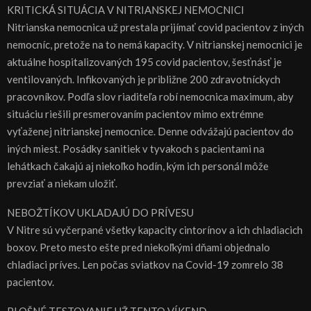
KRITICKÁ SITUÁCIA V NITRIANSKEJ NEMOCNICI
Nitrianska nemocnica už prestala prijímať covid pacientov z iných
nemocníc, pretože na to nemá kapacity. V nitrianskej nemocnici je
aktuálne hospitalizovaných 195 covid pacientov, šesťnásť je
ventilovaných. Infikovaných je približne 200 zdravotníckych
pracovníkov. Podľa slov riaditeľa robí nemocnica maximum, aby
situáciu riešili presmerovaním pacientov mimo extrémne
vyťaženej nitrianskej nemocnice. Denne odvážajú pacientov do
iných miest. Posádky sanitiek v tyvakoch s pacientami na
lehátkach čakajú aj niekoľko hodín, kým ich personál môže
prevziať a niekam uložiť.
NEBOŽTÍKOV UKLADAJÚ DO PRÍVESU
V Nitre sú vyčerpané všetky kapacity cintorínov a ich chladiacich
boxov. Preto mesto ešte pred niekoľkými dňami objednalo
chladiaci príves. Len počas sviatkov na Covid-19 zomrelo 38
pacientov.