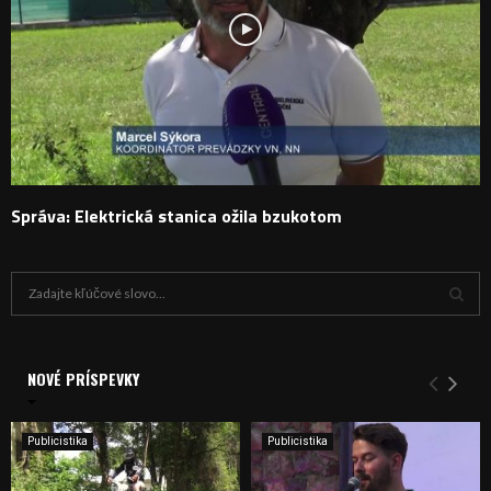
Správa: Elektrická stanica ožila bzukotom
H
ľ
a
V
d
a
NOVÉ PRÍSPEVKY
Y
n
i
H
e
Publicistika
Publicistika
:
Ľ