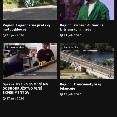
A
D
Región: Legendárne preteky
Región: Richard Autner na
Á
motocyklov ožili
Nitrianskom hrade
21. júla 2026
21. júla 2026
V
A
Spravodajstvo
Publicistika
N
I
E
Správa: FYZIKA SA MENÍ NA
Región: Trenčiansky kraj
DOBRODRUŽSTVO PLNÉ
bilancuje
EXPERIMENTOV
17. júla 2026
17. júla 2026