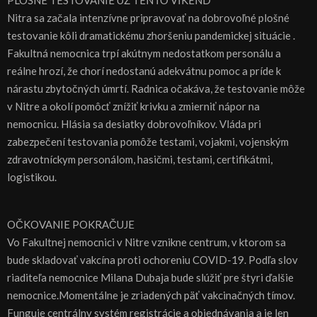
PLOŠNÉ TESTOVANIE UŽ TENTO VÍKEND
Nitra sa začala intenzívne pripravovať na dobrovoľné plošné
testovanie kôli dramatickému zhoršeniu pandemickej situácie .
Fakultná nemocnica trpí akútnym nedostatkom personálu a
reálne hrozí, že chorí nedostanú adekvátnu pomoc a príde k
nárastu zbytočných úmrtí. Radnica očakáva, že testovanie môže
v Nitre a okolí pomôcť znížiť krivku a zmierniť nápor na
nemocnicu. Hlásia sa desiatky dobrovoľníkov. Vláda pri
zabezpečení testovania pomôže testami, vojakmi, vojenským
zdravotníckym personálom, hasičmi, testami, certifikátmi,
logistikou.
OČKOVANIE POKRAČUJE
Vo Fakultnej nemocnici v Nitre vznikne centrum, v ktorom sa
bude skladovať vakcína proti ochoreniu COVID-19. Podľa slov
riaditeľa nemocnice Milana Dubaja bude slúžiť pre štyri ďalšie
nemocnice.Momentálne je zriadených päť vakcinačných tímov.
Funguje centrálny systém registrácie a objednávania a je len