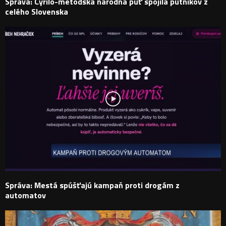
Správa: Cyrilo-metodská národná púť spojila pútnikov z
celého Slovenska
Správa: Mestá spúšťajú kampaň proti drogám z
automatov