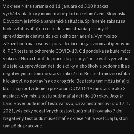
V okrese Nitra sprísnia od 11. januára od 5.00 h zákaz
vychádzania, ktorý momentálne platí na celom území Slovenska.
Dôvodom je kritická pandemická situácia. Sprísnenie zákazu sa
bude vzťahovať aj na cestu do zamestnania, prírody či
sprevádzanie dieťaťa do školského zariadenia. Výnimku zo
zákazu budú mať osoby s potvrdením o negatívnom antigénovom
či PCR teste na ochorenie COVID-19. Od pondelka sa bude môcť
v okrese Nitra chodiť do práce, do prírody, športovať, vyzdvihnúť
si zásielku, sprevádzať deti do škôlky alebo školy a podobne iba s
negatívnym testom nie starším ako 7 dní. Bez testu možno ísť iba
k lekárovi, do potravín a do drogérie. Bez testu tam môžu ísť aj tí,
ktorí majú potvrdenie o prekonaní COVID-19 nie staršie ako 3
mesiace. Výnimku z testu budú mať aj deti do 10 rokov. Jaguár
Land Rover bude môcť testovať svojich zamestnancov už od 7. 1.
2021, výsledky negatívnych testov budú platiť rovnako 7 dní.
Negatívny test budú musieť mať v okrese Nitra všetci, aj tí, ktorí
tam pôjdu pracovne.