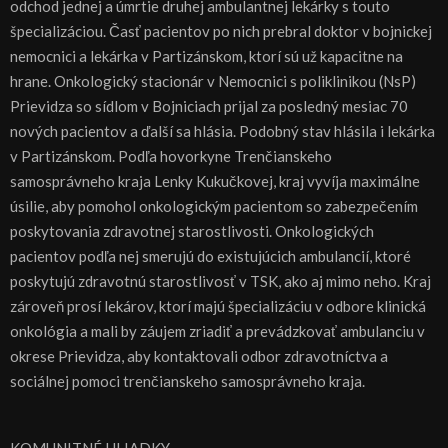
odchod jednej a úmrtie druhej ambulantnej lekárky s touto
špecializáciou. Časť pacientov po nich prebral doktor v bojnickej
nemocnici a lekárka v Partizánskom, ktorí sú už kapacitne na
hrane. Onkologický stacionár v Nemocnici s poliklinikou (NsP)
Prievidza so sídlom v Bojniciach prijal za posledný mesiac 70
nových pacientov a ďalší sa hlásia. Podobný stav hlásila i lekárka
v Partizánskom. Podľa hovorkyne Trenčianskeho
samosprávneho kraja Lenky Kukučkovej, kraj vyvíja maximálne
úsilie, aby pomohol onkologickým pacientom so zabezpečením
poskytovania zdravotnej starostlivosti. Onkologických
pacientov podľa nej smerujú do existujúcich ambulancií, ktoré
poskytujú zdravotnú starostlivosť v TSK, ako aj mimo neho. Kraj
zároveň prosí lekárov, ktorí majú špecializáciu v odbore klinická
onkológia a mali by záujem zriadiť a prevádzkovať ambulanciu v
okrese Prievidza, aby kontaktovali odbor zdravotníctva a
sociálnej pomoci trenčianskeho samosprávneho kraja.