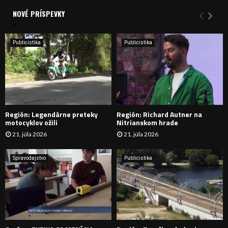
d
a
NOVÉ PRÍSPEVKY
Y
n
i
H
e
Publicistika
Publicistika
:
Ľ
A
D
Región: Legendárne preteky
Región: Richard Autner na
Á
motocyklov ožili
Nitrianskom hrade
21. júla 2026
21. júla 2026
V
A
Spravodajstvo
Publicistika
N
I
E