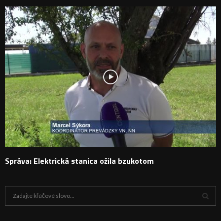
Správa: Elektrická stanica ožila bzukotom
H
ľ
a
V