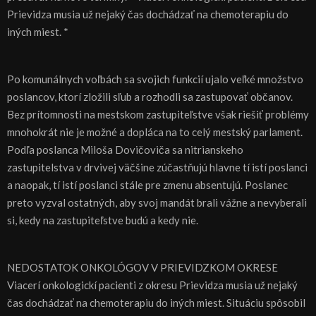
Prievidza musia už nejaký čas dochádzať na chemoterapiu do
iných miest. *
Po komunálnych voľbách sa svojich funkcií ujalo veľké množstvo
poslancov, ktorí zložili sľub a rozhodli sa zastupovať občanov.
Bez prítomnosti na mestskom zastupiteľstve však riešiť problémy
mnohokrát nie je možné a dopláca na to celý mestský parlament.
Podľa poslanca Miloša Dovičoviča sa nitrianskeho
zastupitelstva v drvivej väčšine zúčastňujú hlavne tí istí poslanci
a naopak, tí istí poslanci stále pre zmenu absentujú. Poslanec
preto vyzval ostatných, aby svoj mandát brali vážne a nevyberali
si, kedy na zastupiteľstve budú a kedy nie.
NEDOSTATOK ONKOLÓGOV V PRIEVIDZKOM OKRESE
Viacerí onkologickí pacienti z okresu Prievidza musia už nejaký
čas dochádzať na chemoterapiu do iných miest. Situáciu spôsobil