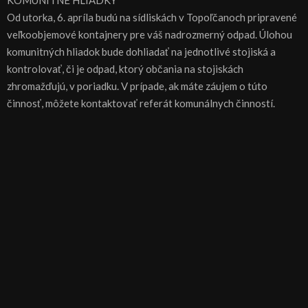
KOMUNITNÉ HLIADKY
Od utorka, 6. apríla budú na sídliskách v Topoľčanoch pripravené
veľkoobjemové kontajnery pre váš nadrozmerný odpad. Úlohou
komunitných hliadok bude dohliadať na jednotlivé stojiská a
kontrolovať, či je odpad, ktorý občania na stojiskách
zhromažďujú, v poriadku. V prípade, ak máte záujem o túto
činnosť, môžete kontaktovať referát komunálnych činností.