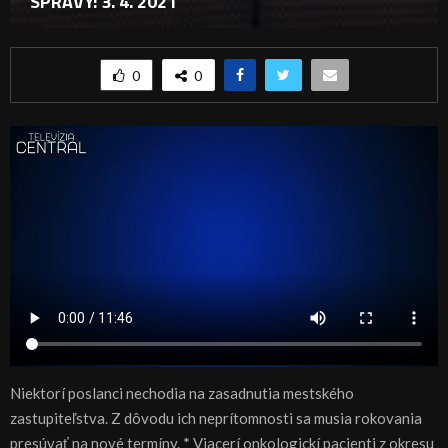
SPRÁVY: 3. 4. 2021
0
0
Niektorí poslanci nechodia na zasadnutia mestského
zastupiteľstva. Z dôvodu ich neprítomnosti sa musia rokovania
presúvať na nové termíny. * Viacerí onkologickí pacienti z okresu