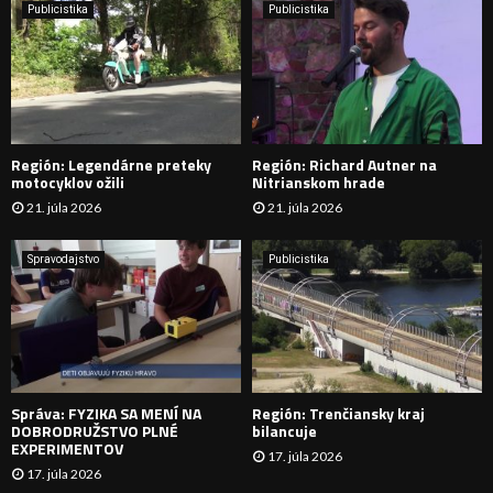
e
Publicistika
Publicistika
:
Ľ
A
D
Región: Legendárne preteky
Región: Richard Autner na
Á
motocyklov ožili
Nitrianskom hrade
21. júla 2026
21. júla 2026
V
A
Spravodajstvo
Publicistika
N
I
E
Správa: FYZIKA SA MENÍ NA
Región: Trenčiansky kraj
DOBRODRUŽSTVO PLNÉ
bilancuje
EXPERIMENTOV
17. júla 2026
17. júla 2026