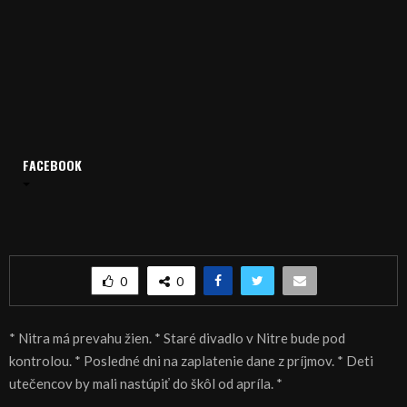
FACEBOOK
Domov
Archív
Spravodajstvo
SPRÁVY 28.03.2016
SPRÁVY 28.03.2016
0
0
* Nitra má prevahu žien. * Staré divadlo v Nitre bude pod
kontrolou. * Posledné dni na zaplatenie dane z príjmov. * Deti
utečencov by mali nastúpiť do škôl od apríla. *