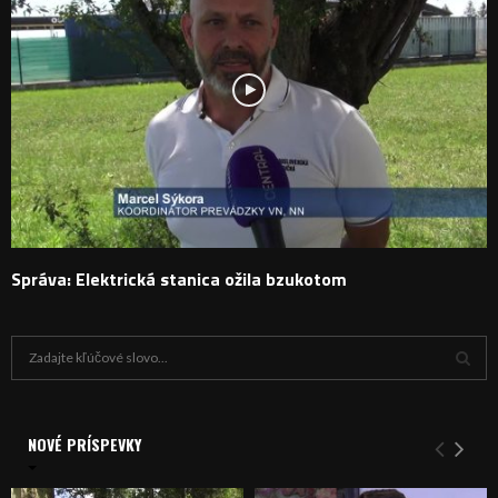
Správa: Elektrická stanica ožila bzukotom
H
ľ
a
V
d
a
NOVÉ PRÍSPEVKY
Y
n
i
H