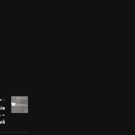
OK
ie
n –
vá