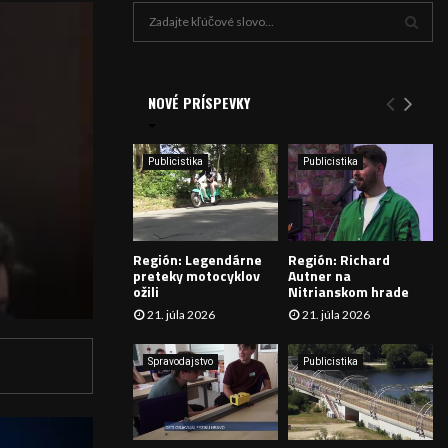
H
ľ
a
V
d
a
NOVÉ PRÍSPEVKY
Y
n
i
H
e
Publicistika
Publicistika
:
Ľ
A
Región: Legendárne
Región: Richard
D
preteky motocyklov
Autner na
ožili
Nitrianskom hrade
Á
21. júla 2026
21. júla 2026
V
Spravodajstvo
Publicistika
A
N