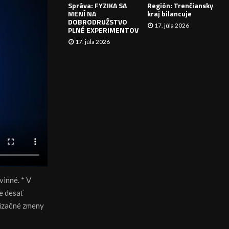
Správa: FYZIKA SA
Región: Trenčiansky
I
MENÍ NA
kraj bilancuje
DOBRODRUŽSTVO
17. júla 2026
E
PLNÉ EXPERIMENTOV
17. júla 2026
vinné. * V
e desať
nizačné zmeny