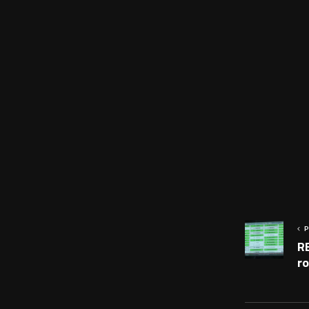
P
R
r