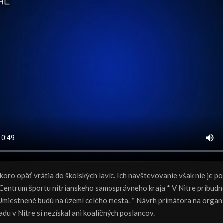
koro opäť vrátia do školských lavíc. Ich navštevovanie však nie je po
 Centrum športu nitrianskeho samosprávneho kraja * V Nitre pribudn
Umiestnené budú na území celého mesta. * Návrh primátora na orga
u v Nitre si nezískal ani koaličných poslancov.