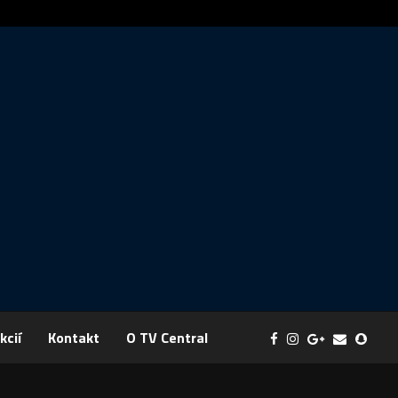
Správa: FYZIKA SA MENÍ NA DOBRODRUŽSTVO PLNÉ EXPERI
kcií
Kontakt
O TV Central