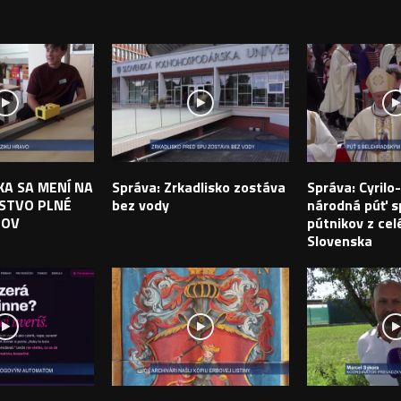
PEVKY
IKA SA MENÍ NA
Správa: Zrkadlisko zostáva
Správa: Cyril
STVO PLNÉ
bez vody
národná púť sp
TOV
pútnikov z cel
Slovenska