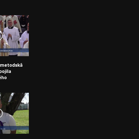
o-metodská
ojila
ého