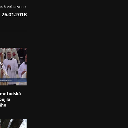
ĎALŠÍ PRÍSPEVOK
n 26.01.2018
o-metodská
ojila
ého