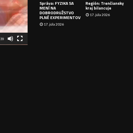
Správa: FYZIKA SA
Región: Trenčiansky
I
MENÍ NA
kraj bilancuje
DOBRODRUŽSTVO
17. júla 2026
E
PLNÉ EXPERIMENTOV
17. júla 2026
:39