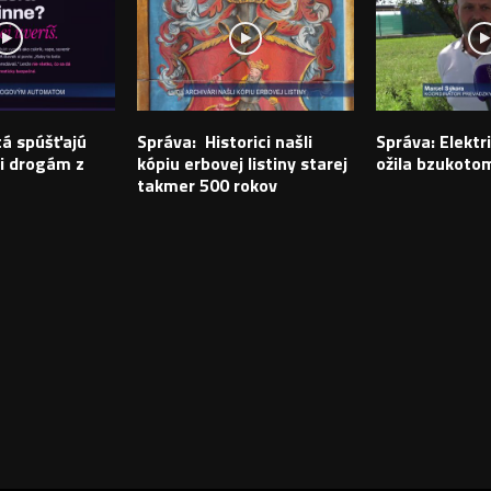
tá spúšťajú
Správa: Historici našli
Správa: Elektr
i drogám z
kópiu erbovej listiny starej
ožila bzukoto
takmer 500 rokov