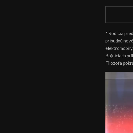
* Rodičia pre
pribudnú nové
elektromobily
Bojniciach pr
Filozofa pokr
V
i
d
e
o
p
r
e