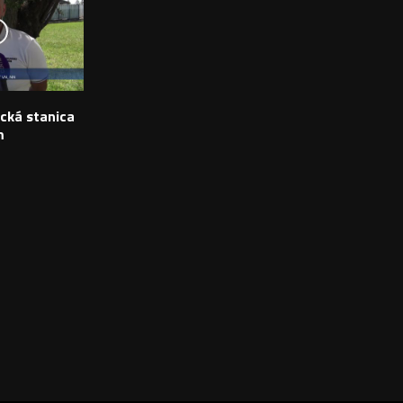
ická stanica
m