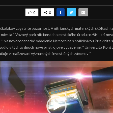
0
0
dškolákov zbystrite pozornosť. V nitrianskych materských škôlkach t
 miesta * Vozový park nitrianskeho mestského úradu rozšírili tri nov
. * Na novorodenecké oddelenie Nemocnice s poliklinikou Prievidza s
ibudlo v týchto dňoch nové prístrojové vybavenie. * Univerzita Konš
ačuje v realizovaní významných investičných zámerov *