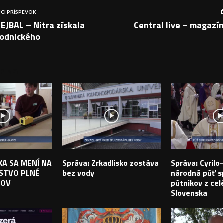
CI PRÍSPEVOK
EJBAL – Nitra získala
Central live – magazí
odnického
PEVKY
IKA SA MENÍ NA
Správa: Zrkadlisko zostáva
Správa: Cyril
STVO PLNÉ
bez vody
národná púť sp
TOV
pútnikov z cel
Slovenska