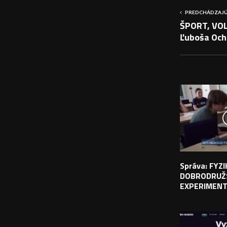
PREDCHÁDZAJÚ
ŠPORT, VOL
Ľuboša Och
PODOBNÉ PRÍS
Správa: FYZ
DOBRODRUŽ
EXPERIMEN