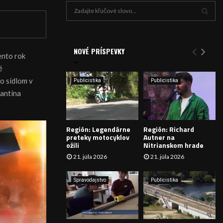
H
ľ
a
V
d
a
NOVÉ PRÍSPEVKY
Y
ento rok
n
é
i
H
e
o sídlom v
Publicistika
Publicistika
:
Ľ
tantína
A
Región: Legendárne
Región: Richard
D
preteky motocyklov
Autner na
ožili
Nitrianskom hrade
Á
21. júla 2026
21. júla 2026
V
Spravodajstvo
Publicistika
A
N