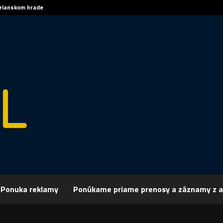
trianskom hrade
Sp
Ponuka reklamy
Ponúkame priame prenosy a záznamy z a
rchív
Spravodajstvo
SPRÁVY 25.01.2018
 25.01.2018