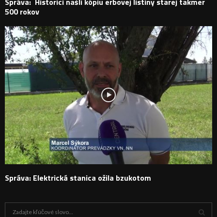
Správa: Historici našli kópiu erbovej listiny starej takmer
500 rokov
Správa: Elektrická stanica ožila bzukotom
H