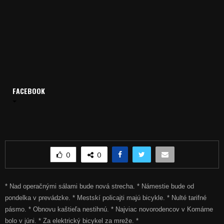
FACEBOOK
Domov
Archív
Spravodajstvo
SPRÁVY 24.07.2015
SPRÁVY 24.07.2015
0
0
* Nad operačnými sálami bude nová strecha. * Námestie bude od
pondelka v prevádzke. * Mestskí policajti majú bicykle. * Nulté tarifné
pásmo. * Obnovu kaštieľa nestihnú. * Najviac novorodencov v Komárne
bolo v júni. * Za elektrický bicykel za mreže. *