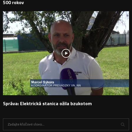
500 rokov
Správa: Elektrická stanica ožila bzukotom
H
ľ