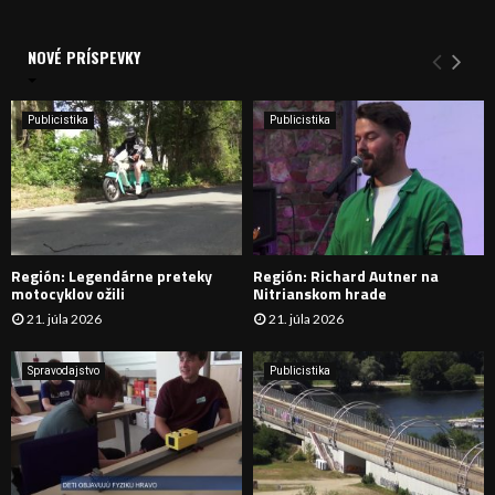
a
V
d
a
NOVÉ PRÍSPEVKY
Y
n
i
H
e
Publicistika
Publicistika
:
Ľ
A
D
Región: Legendárne preteky
Región: Richard Autner na
Á
motocyklov ožili
Nitrianskom hrade
21. júla 2026
21. júla 2026
V
A
Spravodajstvo
Publicistika
N
I