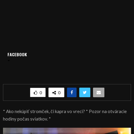
FACEBOOK
Domov
Archív
Spravodajstvo
SPRÁVY 23.12.2016
SPRÁVY 23.12.2016
0
0
* Ako nekúpiť stromček, či kapra vo vreci? * Pozor na otváracie
hodiny počas sviatkov. *
V