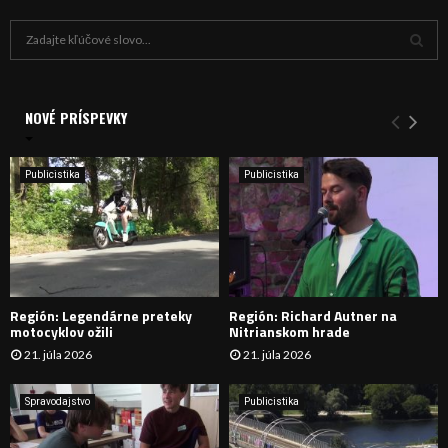
H
ľ
a
V
d
a
NOVÉ PRÍSPEVKY
Y
n
i
H
e
Publicistika
Publicistika
:
Ľ
A
D
Región: Legendárne preteky
Región: Richard Autner na
Á
motocyklov ožili
Nitrianskom hrade
21. júla 2026
21. júla 2026
V
A
Spravodajstvo
Publicistika
N