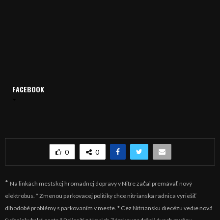
FACEBOOK
Domov
Archív
Spravodajstvo
SPRÁVY 22.10.2018
SPRÁVY 22.10.2018
0
0
*
Na linkách mestskej hromadnej dopravy v Nitre začal premávať nový
elektrobus. * Zmenou parkovacej politiky chce nitrianska radnica vyriešiť
dlhodobé problémy s parkovaním v meste. * Cez Nitriansku diecézu vedie nová