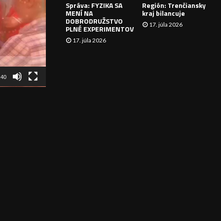
Správa: FYZIKA SA
Región: Trenčiansky
I
MENÍ NA
kraj bilancuje
DOBRODRUŽSTVO
17. júla 2026
E
PLNÉ EXPERIMENTOV
17. júla 2026
:40