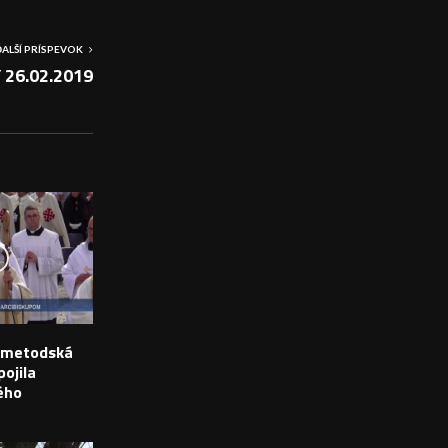
ĎALŠÍ PRÍSPEVOK
 26.02.2019
o-metodská
ojila
ého