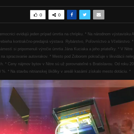
0
0
nemocnici evidujú jeden prípad úmrtia na chrípku. *
Na národnom výstavisku 
prebieha kontrakčno-predajná výstava
Rybárstvo, Poľovníctvo a Včelárstvo. *
mestí si pripomenuli výročie úmrtia Jána Kuciaka a jeho priateľky. * V Nitre
na spracovanie autovrakov. * Mesto pod Zoborom pokračuje v likvidácii nele
h. * Ceny nájmov bytov v Nitre sú už porovnateľné s Bratislavou. Od roku 20
 %. * Na stavbu nitrianskej škôlky v areáli kasární získalo mesto dotáciu. *