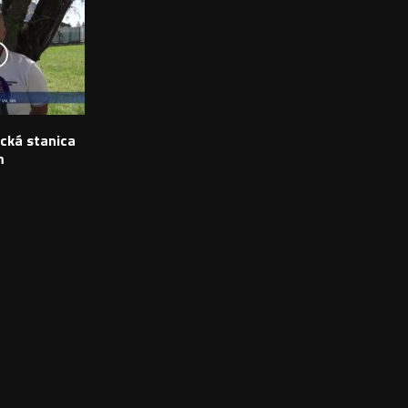
ická stanica
m