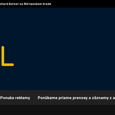
ichard Autner na Nitrianskom hrade
Ponuka reklamy
Ponúkame priame prenosy a záznamy z a
rchív
Spravodajstvo
SPRÁVY 22.02.2019
 22.02.2019