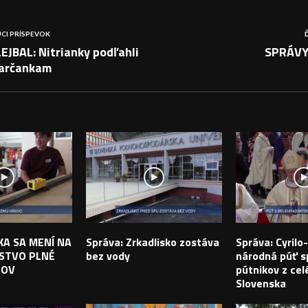
CI PRÍSPEVOK
JBAL: Nitrianky podľahli
SPRÁVY
arčankam
PEVKY
IKA SA MENÍ NA
Správa: Zrkadlisko zostáva
Správa: Cyril
STVO PLNÉ
bez vody
národná púť sp
TOV
pútnikov z cel
Slovenska