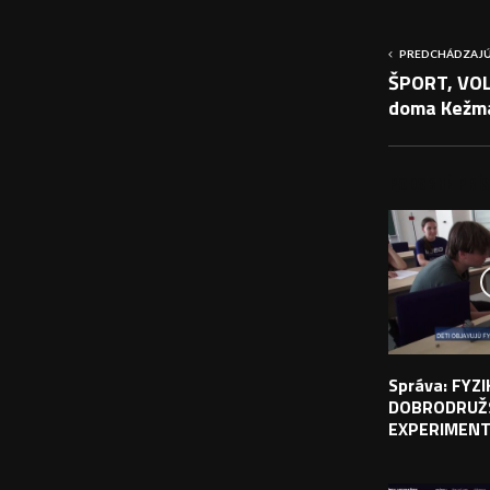
PREDCHÁDZAJÚ
ŠPORT, VOLE
doma Kežm
PODOBNÉ PRÍS
Správa: FYZ
DOBRODRUŽ
EXPERIMEN