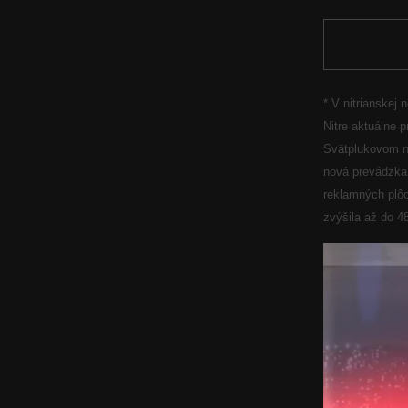
*
V nitrianskej 
Nitre aktuálne 
Svätplukovom ná
nová prevádzka 
reklamných plôc
zvýšila až do 48
V
i
d
e
o
p
r