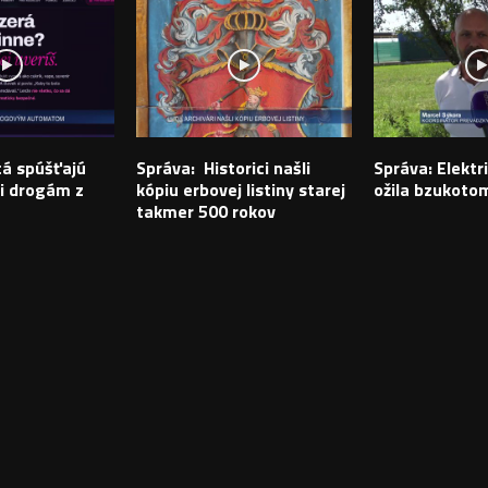
tá spúšťajú
Správa: Historici našli
Správa: Elektr
i drogám z
kópiu erbovej listiny starej
ožila bzukoto
takmer 500 rokov