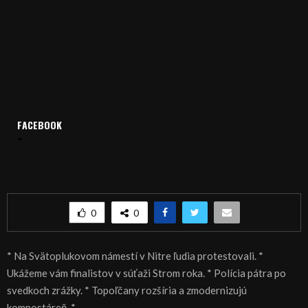
FACEBOOK
Domov
Archív
Spravodajstvo
SPRÁVY 19.07.2016
SPRÁVY 19.07.2016
0
0
* Na Svätoplukovom námestí v Nitre ľudia protestovali. *
Ukážeme vám finalistov v súťaži Strom roka. * Polícia pátra po
svedkoch zrážky. * Topoľčany rozšíria a zmodernizujú
kompostáreň. *