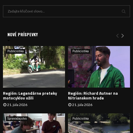
H
ľ
a
V
d
a
NOVÉ PRÍSPEVKY
Y
n
i
H
e
Publicistika
Publicistika
:
Ľ
A
D
Región: Legendárne preteky
Región: Richard Autner na
Á
motocyklov ožili
Nitrianskom hrade
21. júla 2026
21. júla 2026
V
A
Spravodajstvo
Publicistika
N