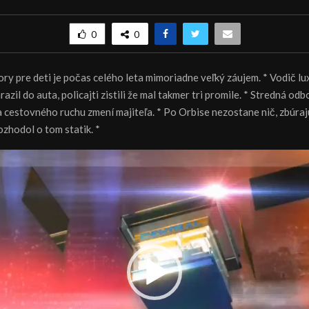
0
0
ry pre deti je po
čas celého leta mimoriadne veľký záujem. * Vodič l
azil do auta, policajti zistili že mal takmer tri promile. * Stredná od
 cestovného ruchu zmení majiteľa. * Po Orbise nezostane nič, zbúraj
ozhodol o tom statik. *