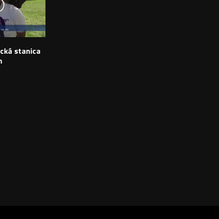
ická stanica
m