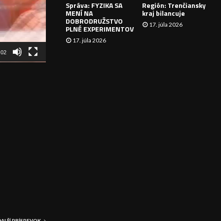
Správa: FYZIKA SA
Región: Trenčiansky
I
MENÍ NA
kraj bilancuje
DOBRODRUŽSTVO
17. júla 2026
E
PLNÉ EXPERIMENTOV
17. júla 2026
:02
ĎALŠÍ PRÍSPEVOK