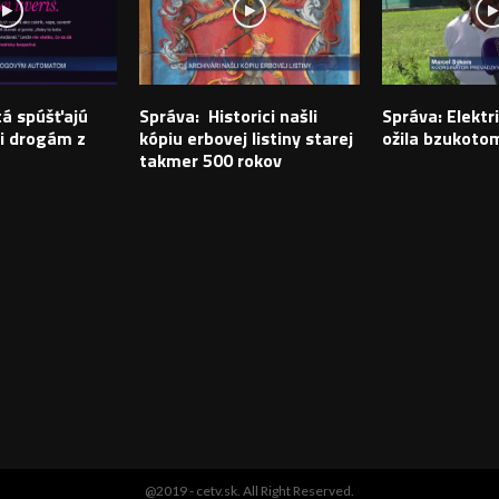
tá spúšťajú
Správa: Historici našli
Správa: Elektr
i drogám z
kópiu erbovej listiny starej
ožila bzukoto
takmer 500 rokov
@2019 - cetv.sk. All Right Reserved.