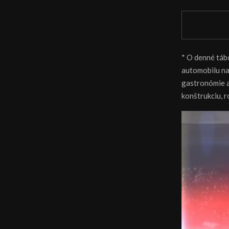
* O denné tábo
automobilu nar
gastronómie a
konštrukciu, r
V
i
d
e
o
p
r
e
h