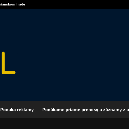
trianskom hrade
Sp
Ponuka reklamy
Ponúkame priame prenosy a záznamy z a
rchív
Spravodajstvo
SPRÁVY 18.07.2018
 18.07.2018