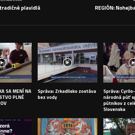
radičné plavidlá
REGIÓN: Nohejba
PEVKY
IKA SA MENÍ NA
Správa: Zrkadlisko zostáva
Správa: Cyril
STVO PLNÉ
bez vody
národná púť sp
TOV
pútnikov z cel
Slovenska