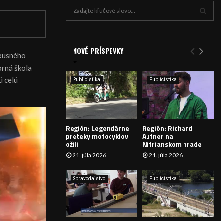
H
ľ
a
V
d
a
NOVÉ PRÍSPEVKY
Y
uxusného
n
borná škola
i
H
e
ú celú
Publicistika
Publicistika
:
Ľ
A
Región: Legendárne
Región: Richard
D
preteky motocyklov
Autner na
ožili
Nitrianskom hrade
Á
21. júla 2026
21. júla 2026
V
Spravodajstvo
Publicistika
A
N