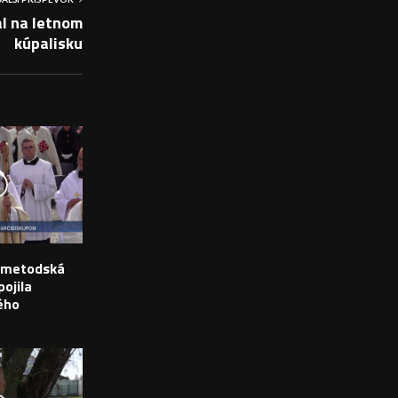
l na letnom
kúpalisku
o-metodská
ojila
ého