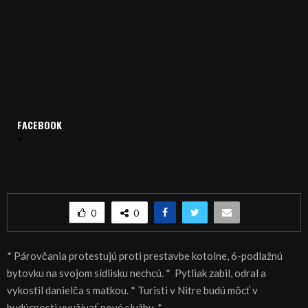
FACEBOOK
Domov
Archív
Spravodajstvo
SPRÁVY 14.02.2019
SPRÁVY 14.02.2019
0
0
*
Párovčania protestujú proti prestavbe kotolne, 6-podlažnú
bytovku na svojom sídlisku nechcú. *
Pytliak zabil, odral a
vykostil danielča s matkou. *
Turisti v Nitre budú môc
ť v
budúcnosti využívať nové služby. *