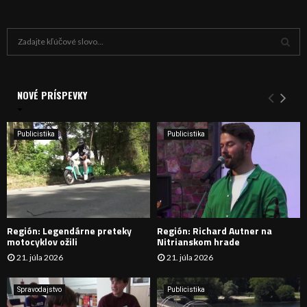
H
ľ
a
V
d
a
NOVÉ PRÍSPEVKY
Y
n
i
H
e
Publicistika
Publicistika
:
Ľ
A
D
Región: Legendárne preteky
Región: Richard Autner na
Á
motocyklov ožili
Nitrianskom hrade
21. júla 2026
21. júla 2026
V
A
Spravodajstvo
Publicistika