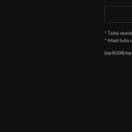
* Ťažké obdobi
* Mladí ľudia 
{mp4}308{/mp