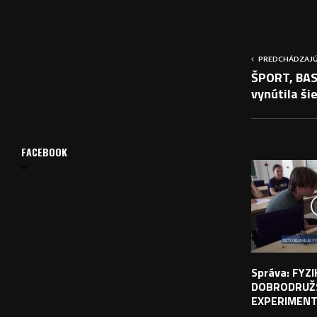
PREDCHÁDZAJÚ
ŠPORT, BAS
vynútila ši
PODOBNÉ PRÍS
FACEBOOK
Správa: FYZ
DOBRODRUŽ
EXPERIMEN