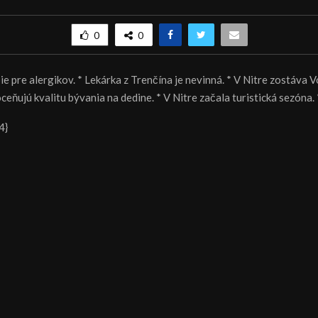
0
0
e pre alergikov. * Lekárka z Trenčína je nevinná. * V Nitre zostáva V
oceňujú kvalitu bývania na dedine. * V Nitre začala turistická sezóna. 
4}