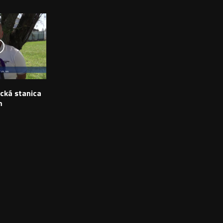
ická stanica
m