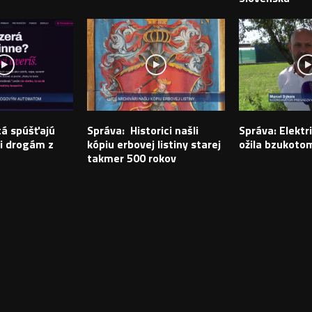
tá spúšťajú
Správa: Historici našli
Správa: Elektr
i drogám z
kópiu erbovej listiny starej
ožila bzukoto
takmer 500 rokov