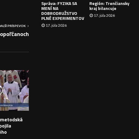
Správa: FYZIKA SA
Región: Trenčiansky
I
MENÍ NA
kraj bilancuje
DOBRODRUŽSTVO
17. júla 2026
E
PLNÉ EXPERIMENTOV
17. júla 2026
ĎALŠÍ PRÍSPEVOK
Topoľčanoch
o-metodská
ojila
ého