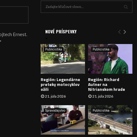
H
ľ
a
V
d
a
NOVÉ PRÍSPEVKY
Y
ojtech Ernest.
n
*
i
H
e
Publicistika
Publicistika
:
Ľ
A
Región: Legendárne
Región: Richard
D
preteky motocyklov
Autner na
ožili
Nitrianskom hrade
Á
21. júla 2026
21. júla 2026
V
Spravodajstvo
Publicistika
A
N