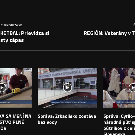
CI PRÍSPEVOK
KETBAL: Prievidza si
REGIÓN: Veterány v 
esty zápas
PEVKY
IKA SA MENÍ NA
Správa: Zrkadlisko zostáva
Správa: Cyril
STVO PLNÉ
bez vody
národná púť sp
TOV
pútnikov z cel
Slovenska