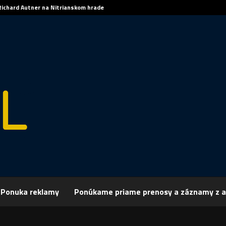
Richard Autner na Nitrianskom hrade
Ponuka reklamy
Ponúkame priame prenosy a záznamy z a
rchív
Spravodajstvo
SPRÁVY 11.05.2015
 11.05.2015