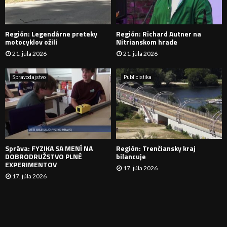
D
Región: Legendárne preteky
Región: Richard Autner na
Á
motocyklov ožili
Nitrianskom hrade
21. júla 2026
21. júla 2026
V
A
Spravodajstvo
Publicistika
N
I
E
Správa: FYZIKA SA MENÍ NA
Región: Trenčiansky kraj
DOBRODRUŽSTVO PLNÉ
bilancuje
EXPERIMENTOV
17. júla 2026
17. júla 2026