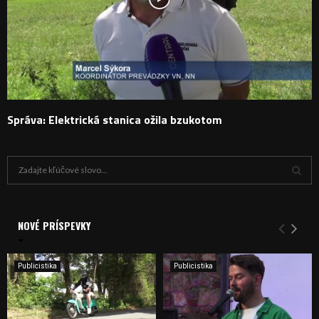
Správa: Elektrická stanica ožila bzukotom
H
ľ
a
V
d
a
NOVÉ PRÍSPEVKY
Y
n
i
H
e
Publicistika
Publicistika
:
Ľ
A