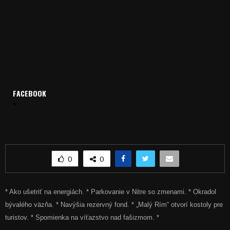
FACEBOOK
Domov
Archív
Spravodajstvo
SPRÁVY 08.05.2015
SPRÁVY 08.05.2015
0
0
* Ako ušetriť na energiách. * Parkovanie v Nitre so zmenami. * Okradol
bývalého väzňa. * Navýšia rezervný fond. * „Malý Rím“ otvorí kostoly pre
turistov. * Spomienka na víťazstvo nad fašizmom. *